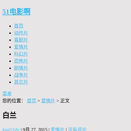
51电影啊
首页
动作片
喜剧片
爱情片
科幻片
恐怖片
剧情片
战争片
其它片
菜单
您的位置：
首页
>
爱情片
> 正文
白兰
love51dy
|
9月 27, 2015
|
爱情片
|
没有评论