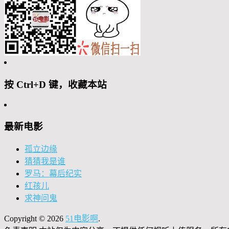
按 Ctrl+D 键，收藏本站
最新电影
孤立边缘
猜猜我是谁
罗马：幕后纪实
红孩儿
求神问鬼
Copyright © 2026
51电影啊
.