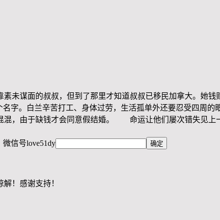
靠素未谋面的叔叔，但到了那里才知道叔叔已移民加拿大。她
个名字。白兰辛苦打工、身体过劳，生活孤单外还要忍受四周的眼
混混，由于缺钱才会同意假结婚。 命运让他们屡次错失见上
，微信号
love51dy
谅解！感谢支持！