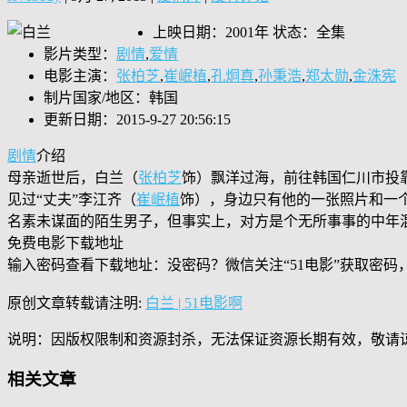
上映日期：2001年 状态：全集
影片类型：
剧情
,
爱情
电影主演：
张柏芝
,
崔岷植
,
孔炯真
,
孙秉浩
,
郑太勋
,
金洙宪
制片国家/地区：韩国
更新日期：2015-9-27 20:56:15
剧情
介绍
母亲逝世后，白兰（
张柏芝
饰）飘洋过海，前往韩国仁川市投
见过“丈夫”李江齐（
崔岷植
饰），身边只有他的一张照片和一
名素未谋面的陌生男子，但事实上，对方是个无所事事的中年
免费电影下载地址
输入密码查看下载地址：没密码？微信关注“
51电影
”获取密码
原创文章转载请注明:
白兰 | 51电影啊
说明：因版权限制和资源封杀，无法保证资源长期有效，敬请
相关文章