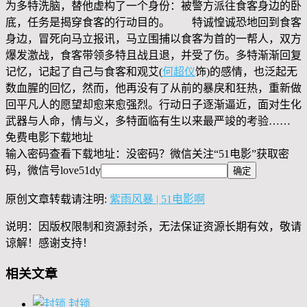
为多特洗脑，替他虚构了一个身份：被警方派往食客身边的卧
底，任务是揭穿食客的行动目的。 特诚惶诚恐地回到食客
身边，冒死向马立报讯，马立围捕以食客为首的一帮人，双方
爆发激战，食客带领多特且战且退，并受了伤。多特渐渐回复
记忆，记起了自己与食客和观艾(
何超仪
饰)的感情，也泛起无
数血腥的回忆，然而，他再没有了从前的暴戾和狂热，重新做
回平凡人的愿望却愈来愈强烈。行动日子逐渐逼近，面对生化
武器与人命，情与义，多特面临有生以来最严竣的考验……
免费电影下载地址
输入密码查看下载地址：没密码？微信关注“
51电影
”获取密
码，微信号
love51dy
原创文章转载请注明:
紫雨风暴 | 51电影啊
说明：因版权限制和资源封杀，无法保证资源长期有效，敬请
谅解！感谢支持！
相关文章
封锁