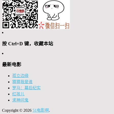
按 Ctrl+D 键，收藏本站
最新电影
孤立边缘
猜猜我是谁
罗马：幕后纪实
红孩儿
求神问鬼
Copyright © 2026
51电影啊
.