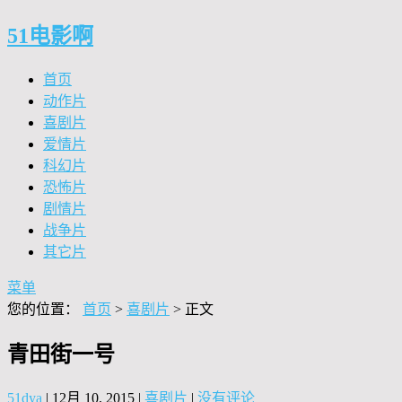
51电影啊
首页
动作片
喜剧片
爱情片
科幻片
恐怖片
剧情片
战争片
其它片
菜单
您的位置：
首页
>
喜剧片
> 正文
青田街一号
51dya
|
12月 10, 2015
|
喜剧片
|
没有评论