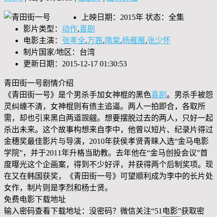
上映日期：2015年 状态：全集
影片类型：
动作
,
喜剧
电影主演：
张孝全
,
万茜
,
隋棠
,
杨雁雁
,
张少怀
制片国家/地区：台湾
更新日期：2015-12-17 01:30:53
青田街一号剧情介绍
《青田街一号》是个男杀手加女神棍的黑色
喜剧
。男杀手被怨
灵纠缠不清，女神棍则有债主追逼。两人一拍即合，各取所
需，却也引来黑白两道觊觎。想要摆脱过去的两人，只好一起
杀出未来。这个故事构想来自李中，他曾以短片、纪录片得过
金穗奖最佳影片与导演，2010年获侯孝贤青睐入选“金马电影
学院”，并于2011年升格当助教。去年他在“金马创投会议”首
度曝光这个企画案，得到不少好评，并获得两个后制奖项。现
在又在韩国获奖，《青田街一号》可望顺利成为李中的长片处
女作，制片则是李烈和杨士贤。
免费电影下载地址
输入密码查看下载地址：没密码？微信关注“
51电影
”获取密