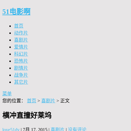
51电影啊
首页
动作片
喜剧片
爱情片
科幻片
恐怖片
剧情片
战争片
其它片
菜单
您的位置：
首页
>
喜剧片
> 正文
横冲直撞好莱坞
love51dy
|
7月 17, 2015
|
喜剧片
|
没有评论