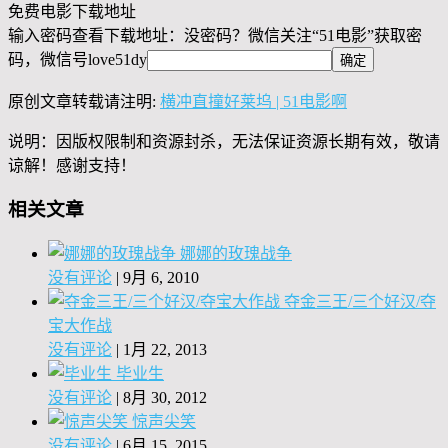
免费电影下载地址
输入密码查看下载地址：没密码？微信关注“
51电影
”获取密
码，微信号
love51dy
原创文章转载请注明:
横冲直撞好莱坞 | 51电影啊
说明：因版权限制和资源封杀，无法保证资源长期有效，敬请
谅解！感谢支持！
相关文章
娜娜的玫瑰战争
没有评论
|
9月 6, 2010
夺金三王/三个好汉/夺
宝大作战
没有评论
|
1月 22, 2013
毕业生
没有评论
|
8月 30, 2012
惊声尖笑
没有评论
|
6月 15, 2015