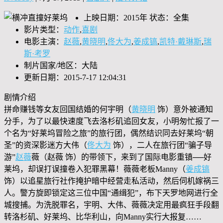
上映日期：2015年 状态：全集
影片类型：
动作
,
喜剧
电影主演：
赵薇
,
黄晓明
,
佟大为
,
姜成镐
,
凯特·戴琳斯
,
瑞
斯·考罗
制片国家/地区：大陆
更新日期：2015-7-17 12:04:31
剧情介绍
拼命赚钱等女友回国结婚的何宇明（
黄晓明
饰）意外被通知
分手，为了以最快速度飞去洛杉矶追回女友，小明匆忙报了一
个名为“好莱坞冒险之旅”的旅行团，偶然结识同去好莱坞“朝
圣”的资深影迷方大伟（
佟大为
饰），二人在旅行团“骗子导
游”
赵薇
薇（赵薇 饰）的带领下，来到了国际电影重镇──好
莱坞，却误打误撞卷入犯罪黑幕！薇薇老板Manny（
姜成镐
饰）以追星旅行社作掩护暗中经营走私活动，然后伺机嫁祸三
人。警方旋即锁定这三位中国“通缉犯”，布下天罗地网进行全
城搜捕。为洗脱罪名，宇明、大伟、薇薇决定用最疯狂手段翻
转洛杉矶、好莱坞、比华利山，向Manny实行大报复……