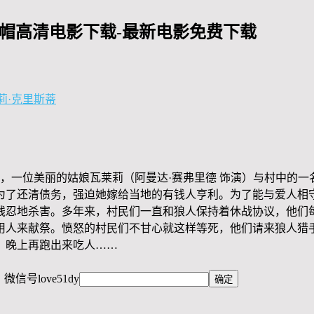
红帽高清电影下载-最新电影免费下载
莉·克里斯蒂
村，一位美丽的姑娘瓦莱莉（阿曼达·赛弗里德 饰演）与村中的一
为了还清债务，强迫她嫁给当地的有钱人亨利。为了能与爱人相
残忍地杀害。多年来，村民们一直和狼人保持着休战协议，他们
用人来献祭。愤怒的村民们不甘心就这样等死，他们请来狼人猎
，晚上再跑出来吃人……
，微信号
love51dy