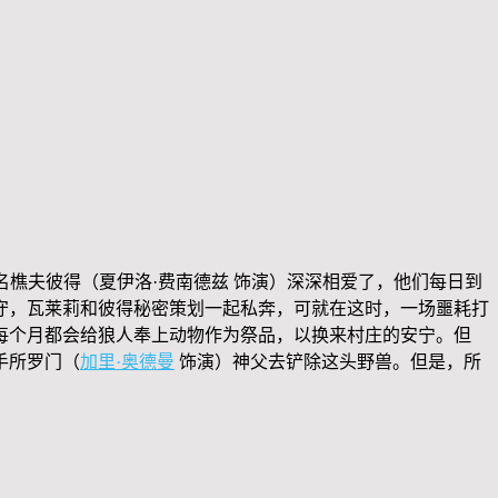
名樵夫彼得（夏伊洛·费南德兹 饰演）深深相爱了，他们每日到
守，瓦莱莉和彼得秘密策划一起私奔，可就在这时，一场噩耗打
每个月都会给狼人奉上动物作为祭品，以换来村庄的安宁。但
手所罗门（
加里·奥德曼
饰演）神父去铲除这头野兽。但是，所