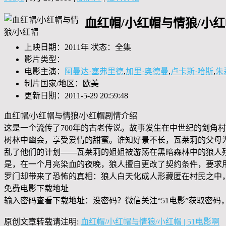
血红帽/小红帽与情狼/小
上映日期：2011年 状态：全集
影片类型：
电影主演：
阿曼达·塞弗里德
,
加里·奥德曼
,
卢卡斯·哈斯
,
朱
制片国家/地区：欧美
更新日期：2011-5-29 20:59:48
血红帽/小红帽与情狼/小红帽剧情介绍
这是一个流传了700年的古老传说。故事发生在中世纪的剑角
树林中幽会，享受爱情的甜蜜。谁知好景不长，瓦莱莉的父母
乱了他们的计划——瓦莱莉的姐姐被游荡在黑暗森林中的狼人
是，在一个月亮染血的夜晚，狼人擅自更改了契约条件，要求
罗门却带来了恐怖的真相：狼人白天化成人形藏匿在村民之中
免费电影下载地址
输入密码查看下载地址：没密码？微信关注“
51电影
”获取密码
原创文章转载请注明:
血红帽/小红帽与情狼/小红帽 | 51电影啊