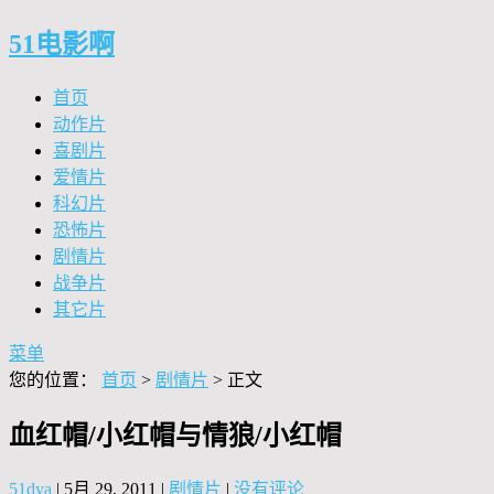
51电影啊
首页
动作片
喜剧片
爱情片
科幻片
恐怖片
剧情片
战争片
其它片
菜单
您的位置：
首页
>
剧情片
> 正文
血红帽/小红帽与情狼/小红帽
51dya
|
5月 29, 2011
|
剧情片
|
没有评论