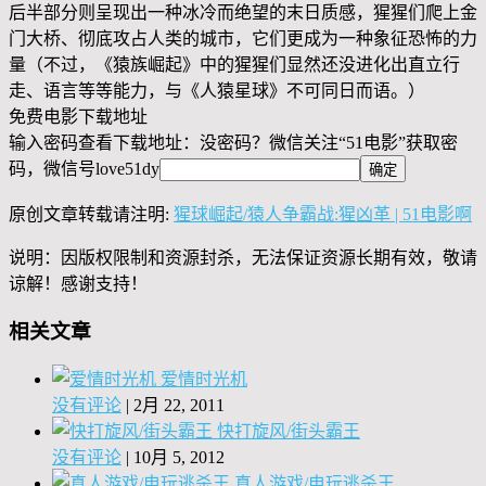
后半部分则呈现出一种冰冷而绝望的末日质感，猩猩们爬上金
门大桥、彻底攻占人类的城市，它们更成为一种象征恐怖的力
量（不过，《猿族崛起》中的猩猩们显然还没进化出直立行
走、语言等等能力，与《人猿星球》不可同日而语。）
免费电影下载地址
输入密码查看下载地址：没密码？微信关注“
51电影
”获取密
码，微信号
love51dy
原创文章转载请注明:
猩球崛起/猿人争霸战:猩凶革 | 51电影啊
说明：因版权限制和资源封杀，无法保证资源长期有效，敬请
谅解！感谢支持！
相关文章
爱情时光机
没有评论
|
2月 22, 2011
快打旋风/街头霸王
没有评论
|
10月 5, 2012
真人游戏/电玩逃杀王