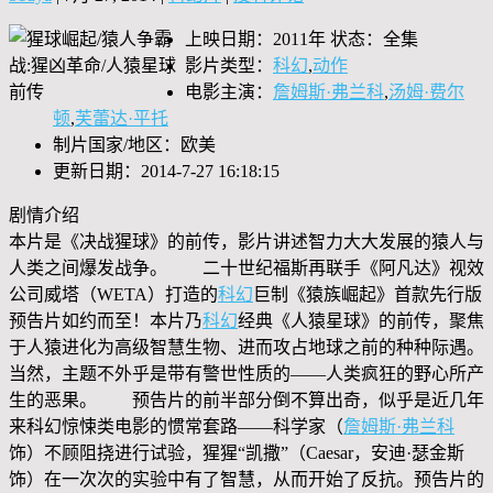
上映日期：2011年 状态：全集
影片类型：
科幻
,
动作
电影主演：
詹姆斯·弗兰科
,
汤姆·费尔
顿
,
芙蕾达·平托
制片国家/地区：欧美
更新日期：2014-7-27 16:18:15
剧情介绍
本片是《决战猩球》的前传，影片讲述智力大大发展的猿人与
人类之间爆发战争。 二十世纪福斯再联手《阿凡达》视效
公司威塔（WETA）打造的
科幻
巨制《猿族崛起》首款先行版
预告片如约而至！本片乃
科幻
经典《人猿星球》的前传，聚焦
于人猿进化为高级智慧生物、进而攻占地球之前的种种际遇。
当然，主题不外乎是带有警世性质的——人类疯狂的野心所产
生的恶果。 预告片的前半部分倒不算出奇，似乎是近几年
来科幻惊悚类电影的惯常套路——科学家（
詹姆斯·弗兰科
饰）不顾阻挠进行试验，猩猩“凯撒”（Caesar，安迪·瑟金斯
饰）在一次次的实验中有了智慧，从而开始了反抗。预告片的