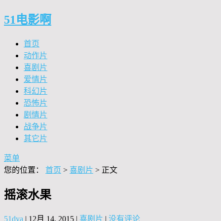
51电影啊
首页
动作片
喜剧片
爱情片
科幻片
恐怖片
剧情片
战争片
其它片
菜单
您的位置：
首页
>
喜剧片
> 正文
摇滚水果
51dya
|
12月 14, 2015
|
喜剧片
|
没有评论