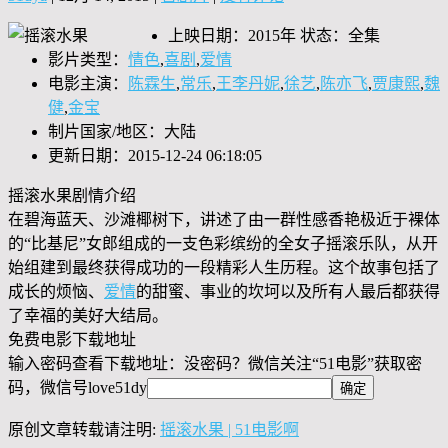
上映日期：2015年 状态：全集
影片类型：
情色
,
喜剧
,
爱情
电影主演：
陈霖生
,
常乐
,
王李丹妮
,
徐艺
,
陈亦飞
,
贾康熙
,
魏
健
,
金宝
制片国家/地区：大陆
更新日期：2015-12-24 06:18:05
摇滚水果剧情介绍
在碧海蓝天、沙滩椰树下，讲述了由一群性感香艳极近于裸体
的“比基尼”女郎组成的一支色彩缤纷的全女子摇滚乐队，从开
始组建到最终获得成功的一段精彩人生历程。这个故事包括了
成长的烦恼、
爱情
的甜蜜、事业的坎坷以及所有人最后都获得
了幸福的美好大结局。
免费电影下载地址
输入密码查看下载地址：没密码？微信关注“
51电影
”获取密
码，微信号
love51dy
原创文章转载请注明:
摇滚水果 | 51电影啊