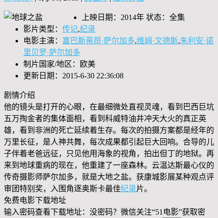
上映日期：2014年 状态：全集
影片类型：
传记
,
纪录
电影主演：
塞巴斯蒂昂·萨尔加多
,
维姆·文德斯
,
朱利安·诺
里贝罗·萨尔加多
制片国家/地区：欧美
更新日期：2015-6-30 22:36:08
剧情介绍
他的镜头是打开的心眼，在最细微处直视灵魂，看到巴西巨坑
五万掏金者的集体面相，看到科威特油井冲天大火的真正英
雄，看到非洲的死亡延续着生存。每次的拍摄方案都是经年的
万里长征，是人神共舞，每次成果都引起巨大回响。合导的儿
子伴着老爸远征，只见他用海象的视角，拍出但丁的地狱。再
来到地球重病的现在，他重建了一座森林。云温达斯最心仪的
传奇摄影师萨尔加多，就是大地之盐。获康城影展某种观点评
审团特别奖，入围角逐奥斯卡最佳
纪录
片。
免费电影下载地址
输入密码查看下载地址：没密码？微信关注“
51电影
”获取密