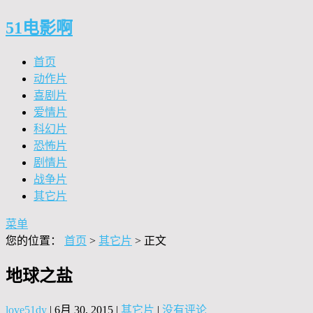
51电影啊
首页
动作片
喜剧片
爱情片
科幻片
恐怖片
剧情片
战争片
其它片
菜单
您的位置：
首页
>
其它片
> 正文
地球之盐
love51dy
|
6月 30, 2015
|
其它片
|
没有评论