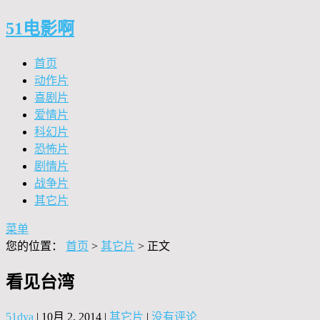
51电影啊
首页
动作片
喜剧片
爱情片
科幻片
恐怖片
剧情片
战争片
其它片
菜单
您的位置：
首页
>
其它片
> 正文
看见台湾
51dya
|
10月 2, 2014
|
其它片
|
没有评论