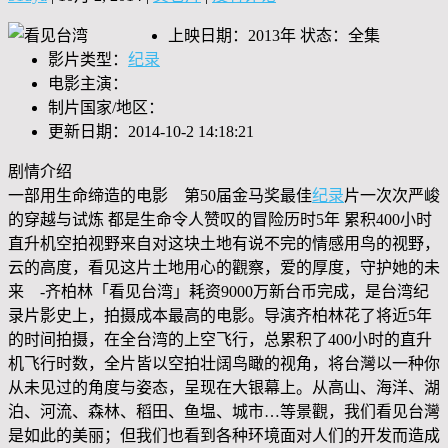
上映日期：2013年 状态：全集
影片类型：
纪录
电影主演：
制片国家/地区：
更新日期：2014-10-2 14:18:21
剧情介绍
一部用生命缔造的电影 第50届金马奖最佳
纪录
片一次次严峻
的穿越与试炼 都是生命令人赞叹的冒险历时5年 累积400小时
直升机空拍视野来自对这块土地有说不完的情感用鸟的视野，
云的高度，看见这片土地用心的觀察，爱的厚度，守护她的未
来 -齐柏林「看见台湾」耗资9000万新台币完成，是台湾纪
录片影史上，拍摄成本最高的电影。导演齐柏林花了将近5年
的时间拍摄，在全台湾的上空飞行，总累积了400小时的直升
机飞行时数，全片皆以空拍壮阔鸟瞰的视角，将台灣以一种你
从未见过的角度与姿态，呈现在大银幕上。从高山、海洋、湖
泊、河流、森林、稻田、鱼塭、城市…等景觀，我们看见台灣
是如此的美丽；但我们也看到各种环境面对人们的开发而造成