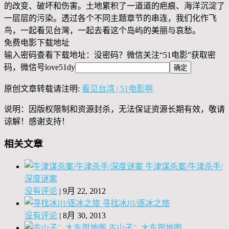
的改变、破坏和伤害。土地累积了一道道的疤痕、海洋沉淀了
一层层的污染。透过各个不同主题章节的串连，我们化作飞
鸟，一起看见台灣，一起去看这个岛屿的美丽与哀愁。
免费电影下载地址
输入密码查看下载地址：没密码？微信关注“
51电影
”获取密
码，微信号
love51dy
原创文章转载请注明:
看见台湾 | 51电影啊
说明：因版权限制和资源封杀，无法保证资源长期有效，敬请
谅解！感谢支持！
相关文章
牛津谋杀案/牛津杀手/
深度谜案
没有评论
|
9月 22, 2012
寻找冰川/逐冰之旅
没有评论
|
8月 30, 2013
古山子：大东舆地图