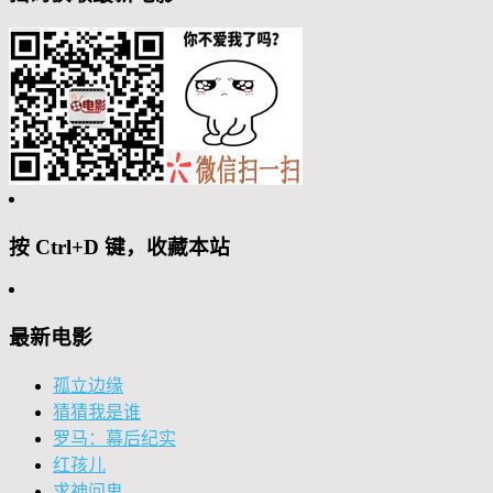
按 Ctrl+D 键，收藏本站
最新电影
孤立边缘
猜猜我是谁
罗马：幕后纪实
红孩儿
求神问鬼