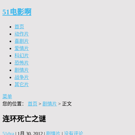
51电影啊
首页
动作片
喜剧片
爱情片
科幻片
恐怖片
剧情片
战争片
其它片
菜单
您的位置：
首页
>
剧情片
> 正文
连环死亡之谜
51dya
|
1月 30, 2012
|
剧情片
|
没有评论