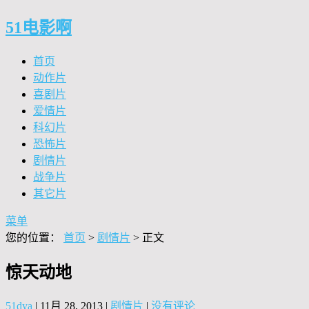
51电影啊
首页
动作片
喜剧片
爱情片
科幻片
恐怖片
剧情片
战争片
其它片
菜单
您的位置：
首页
>
剧情片
> 正文
惊天动地
51dya
|
11月 28, 2013
|
剧情片
|
没有评论