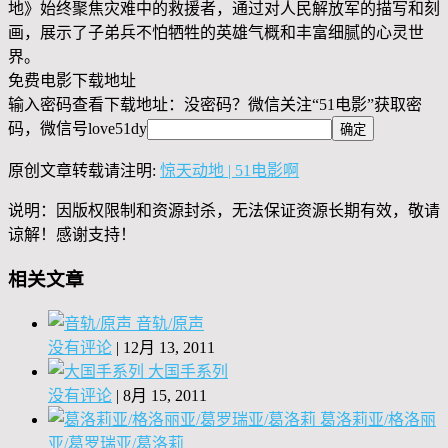
地》始终聚焦灾难中的救援者，通过对人民解放军的描写和刻
画，展示了子弟兵不怕牺牲的英雄气概和丰富细腻的心灵世
界。
免费电影下载地址
输入密码查看下载地址：没密码？微信关注“
51电影
”获取密
码，微信号
love51dy
原创文章转载请注明:
惊天动地 | 51电影啊
说明：因版权限制和资源封杀，无法保证资源长期有效，敬请
谅解！感谢支持！
相关文章
音轨/原声
没有评论
|
12月 13, 2011
大国手系列
没有评论
|
8月 15, 2011
葛洛莉亚/格洛丽
亚/葛罗瑞亚/葛洛莉