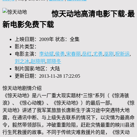
惊天动地高清电影下载-最
新电影免费下载
上映日期：2009年 状态：全集
影片类型：
电影主演：
李幼斌
,
侯勇
,
宋春丽
,
岳红
,
尤勇
,
巫刚
,
祝新运
,
刘之冰
,
赵晓明
,
郭晓冬
制片国家/地区：大陆
更新日期：2013-11-28 17:22:05
惊天动地剧情介绍
《惊天动地》是八一厂重大现实题材“三惊”系列（《惊涛骇
浪》、《惊心动魄》、《惊天动地》）的最后一部。 《惊
天动地》讲述了我军某旅旅长唐新生于演习途中突遇特大地
震，在通讯中断、与上级失去联系的情况下，以灾情为最高命
令，毅然带领部队，冲破重重险阻，赶赴灾情最重的映川县进
行生死救援的故事。不同于传统灾难救援片的是，《惊天动