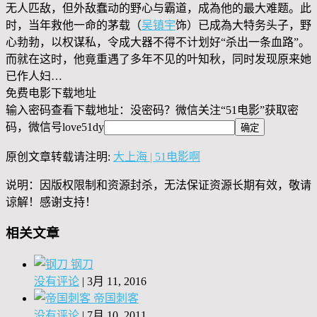
无人匹敌，但外敌蠢动的野心与霸道，成為他的最大难题。此
时，当年救他一命的茅载（
吴镇宇
饰）已成為大特务头子，野
心勃勃，以权谋私，令成大器不得不计划好“杀出一条血路”。
而就在这时，他竟重遇了多年不见的叶知秋，同时发现原来她
已作人妇…
免费电影下载地址
输入密码查看下载地址：没密码？微信关注“
51电影
”获取密
码，微信号
love51dy
原创文章转载请注明:
大上海 | 51电影啊
说明：因版权限制和资源封杀，无法保证资源长期有效，敬请
谅解！感谢支持！
相关文章
钢刀
没有评论
|
3月 11, 2016
帝国刺客
没有评论
|
7月 10, 2011