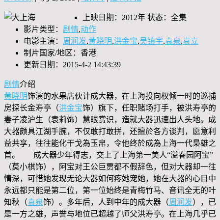
上映日期：2012年 状态：全集
影片类型：
剧情
,
动作
电影主演：
周润发
,
黄晓明
,
洪金宝
,
吴镇宇
,
袁泉
,
袁立
制片国家/地区：香港
更新日期：2015-4-2 14:43:39
剧情
介绍
黄晓明
饰演的水果店伙计成大器，在上海投向权倾一时的巡捕
房探长金寿亭（
洪金宝
饰）旗下，任职赌场打手，被洪寿亭的
妻子凌沪生（袁莉饰）慧眼赏识，造就大器迅速出人头地。成
大器颇具江湖手腕，不仅敢打敢拼，还擅於各方谈判，愿意利
益共享，往往能化干戈為玉帛，令他终於成為上海一代梟雄之
首。 成大器少年得志，交上了上海第一美人“溢春园阿宝”
（莫小棋饰），阿宝对王公巨贾都不假辞色，但对大器却一往
情深，可惜她发现无论大器如何疼她宠她，她在大器的心目中
永远都只能是第二位，第一位始终是青梅竹马、音讯全无的叶
知秋（
袁泉
饰）。多年后，人到中年的成大器（
周润发
），已
是一方之雄，声誉与地位已超越了师父洪寿亭。在上海几乎已