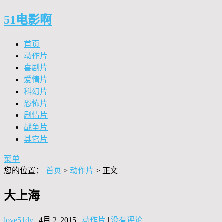
51电影啊
首页
动作片
喜剧片
爱情片
科幻片
恐怖片
剧情片
战争片
其它片
菜单
您的位置：
首页
>
动作片
> 正文
大上海
love51dy
|
4月 2, 2015
|
动作片
|
没有评论