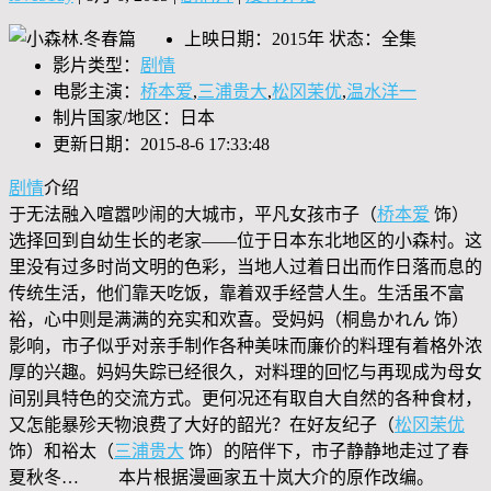
上映日期：2015年 状态：全集
影片类型：
剧情
电影主演：
桥本爱
,
三浦贵大
,
松冈茉优
,
温水洋一
制片国家/地区：日本
更新日期：2015-8-6 17:33:48
剧情
介绍
于无法融入喧嚣吵闹的大城市，平凡女孩市子（
桥本爱
饰）
选择回到自幼生长的老家——位于日本东北地区的小森村。这
里没有过多时尚文明的色彩，当地人过着日出而作日落而息的
传统生活，他们靠天吃饭，靠着双手经营人生。生活虽不富
裕，心中则是满满的充实和欢喜。受妈妈（桐島かれん 饰）
影响，市子似乎对亲手制作各种美味而廉价的料理有着格外浓
厚的兴趣。妈妈失踪已经很久，对料理的回忆与再现成为母女
间别具特色的交流方式。更何况还有取自大自然的各种食材，
又怎能暴殄天物浪费了大好的韶光？在好友纪子（
松冈茉优
饰）和裕太（
三浦贵大
饰）的陪伴下，市子静静地走过了春
夏秋冬… 本片根据漫画家五十岚大介的原作改编。