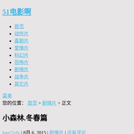
51电影啊
首页
动作片
喜剧片
爱情片
科幻片
恐怖片
剧情片
战争片
其它片
菜单
您的位置：
首页
>
剧情片
> 正文
小森林.冬春篇
love51dy
|
8月 6, 2015
|
剧情片
|
没有评论