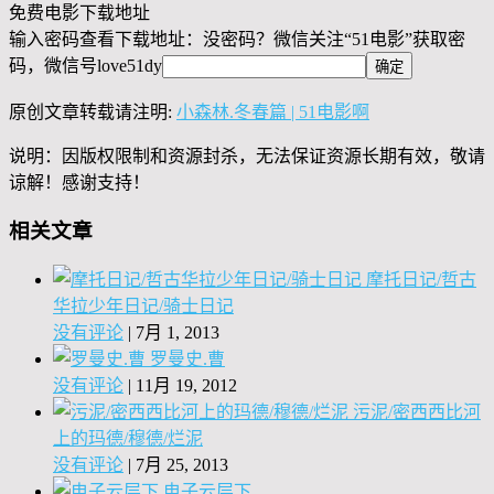
免费电影下载地址
输入密码查看下载地址：没密码？微信关注“
51电影
”获取密
码，微信号
love51dy
原创文章转载请注明:
小森林.冬春篇 | 51电影啊
说明：因版权限制和资源封杀，无法保证资源长期有效，敬请
谅解！感谢支持！
相关文章
摩托日记/哲古
华拉少年日记/骑士日记
没有评论
|
7月 1, 2013
罗曼史.曹
没有评论
|
11月 19, 2012
污泥/密西西比河
上的玛德/穆德/烂泥
没有评论
|
7月 25, 2013
电子云层下