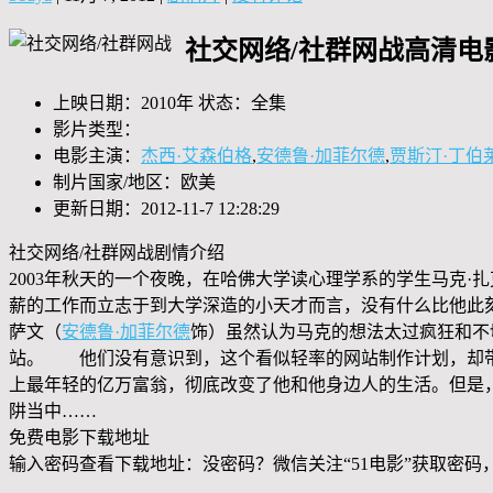
社交网络/社群网战高清电
上映日期：2010年 状态：全集
影片类型：
电影主演：
杰西·艾森伯格
,
安德鲁·加菲尔德
,
贾斯汀·丁伯
制片国家/地区：欧美
更新日期：2012-11-7 12:28:29
社交网络/社群网战剧情介绍
2003年秋天的一个夜晚，在哈佛大学读心理学系的学生马克·
薪的工作而立志于到大学深造的小天才而言，没有什么比他此
萨文（
安德鲁·加菲尔德
饰）虽然认为马克的想法太过疯狂和不
站。 他们没有意识到，这个看似轻率的网站制作计划，却带来
上最年轻的亿万富翁，彻底改变了他和他身边人的生活。但是
阱当中……
免费电影下载地址
输入密码查看下载地址：没密码？微信关注“
51电影
”获取密码