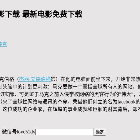
影下载-最新电影免费下载
莱克
扎克伯格（
杰西·艾森伯格
饰）在他的电脑面前坐下来，开始非常
刻头脑中的计划更刺激：马克要做一个囊括全球所有人的网站，
切实际，可是鉴于马克之前入侵学校网络的黑客行为的”伟大”
了全球性网络与通讯的革命。凭借他们创立的名为facebook
，这位成功的企业家，在辉煌的事业成就和巨额的财富背后，却
，微信号
love51dy