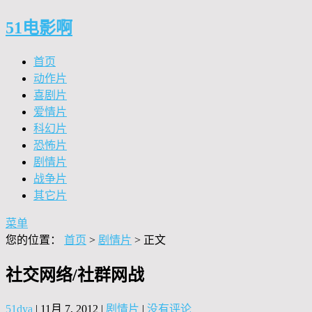
51电影啊
首页
动作片
喜剧片
爱情片
科幻片
恐怖片
剧情片
战争片
其它片
菜单
您的位置：
首页
>
剧情片
> 正文
社交网络/社群网战
51dya
|
11月 7, 2012
|
剧情片
|
没有评论