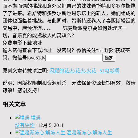
面不期而遇的挑战和意外又把自己的妹妹希斯特和多罗尔斯搅
了了进来。希斯特和多罗尔斯也是乐坛上的新人，她们组成的
团体也面临着挑战。与此同时，希斯特还卷入了毒贩斯塔廷的
交易中，麻烦连连…… 究竟斯派克尔要如何处理这一
切，音乐真的能拯救人的灵魂么？
免费电影下载地址
输入密码查看下载地址：没密码？微信关注“
51电影
”获取密
码，微信号
love51dy
原创文章转载请注明:
闪耀的花火/花火/火花 | 51电影啊
说明：因版权限制和资源封杀，无法保证资源长期有效，敬请
谅解！感谢支持！
相关文章
境遇
没有评论
|
12月 5, 2011
温暖渐冻心/解冻人生