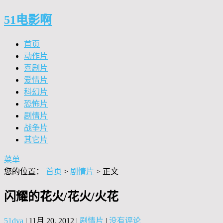
51电影啊
首页
动作片
喜剧片
爱情片
科幻片
恐怖片
剧情片
战争片
其它片
菜单
您的位置：
首页
>
剧情片
> 正文
闪耀的花火/花火/火花
51dya
|
11月 20, 2012
|
剧情片
|
没有评论