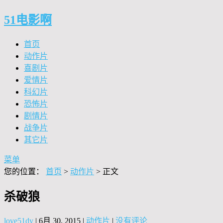
51电影啊
首页
动作片
喜剧片
爱情片
科幻片
恐怖片
剧情片
战争片
其它片
菜单
您的位置：
首页
>
动作片
> 正文
杀破狼
love51dy
|
6月 30, 2015
|
动作片
|
没有评论