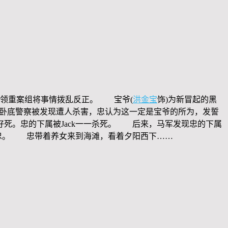
带领重案组将事情拨乱反正。 宝爷(
洪金宝
饰)为新冒起的黑
卧底警察被发现遭人杀害，忠认为这一定是宝爷的所为，发誓
死。忠的下属被Jack一一杀死。 后来，马军发现忠的下属
国忠。 忠带着养女来到海滩，看着夕阳西下……