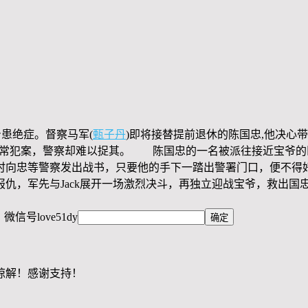
患绝症。督察马军(
甄子丹
)即将接替提前退休的陈国忠,他决心
经常犯案，警察却难以捉其。 陈国忠的一名被派往接近宝爷的
时向忠等警察发出战书，只要他的手下一踏出警署门口，便不得好
报仇，军先与Jack展开一场激烈决斗，再独立迎战宝爷，救出
，微信号
love51dy
谅解！感谢支持！