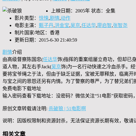
上映日期：2005年 状态：全集
影片类型：
惊悚
,
剧情
,
动作
电影主演：
甄子丹
,
洪金宝
,
吴京
,
任达华
,
廖启智
,
张智尧
制片国家/地区：香港
更新日期：2015-6-30 21:40:59
剧情
介绍
由高级督察陈国忠(
任达华
饰)指挥的重案组屡立奇功，但却已身
道人物，其左右手Jack(
吴京
饰)为一名行动快速之冷血杀手。
要将宝爷绳之于法，但由于缺乏证据，宝被无罪释放，临离开
与宝之间的恩怨还另有内情。为了警察的尊严，为了替兄弟们
免费电影下载地址
输入密码查看下载地址：没密码？微信关注“
51电影
”获取密码
原创文章转载请注明:
杀破狼 | 51电影啊
说明：因版权限制和资源封杀，无法保证资源长期有效，敬请
相关文章