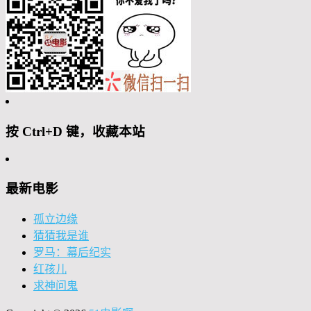
按 Ctrl+D 键，收藏本站
最新电影
孤立边缘
猜猜我是谁
罗马：幕后纪实
红孩儿
求神问鬼