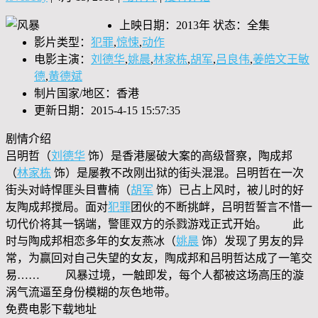
上映日期：2013年 状态：全集
影片类型：
犯罪
,
惊悚
,
动作
电影主演：
刘德华
,
姚晨
,
林家栋
,
胡军
,
吕良伟
,
姜皓文王敏
德
,
黄德斌
制片国家/地区：香港
更新日期：2015-4-15 15:57:35
剧情介绍
吕明哲（
刘德华
饰）是香港屡破大案的高级督察，陶成邦
（
林家栋
饰）是屡教不改刚出狱的街头混混。吕明哲在一次
街头对峙悍匪头目曹楠（
胡军
饰）已占上风时，被儿时的好
友陶成邦搅局。面对
犯罪
团伙的不断挑衅，吕明哲誓言不惜一
切代价将其一锅端，警匪双方的杀戮游戏正式开始。 此
时与陶成邦相恋多年的女友燕冰（
姚晨
饰）发现了男友的异
常，为赢回对自己失望的女友，陶成邦和吕明哲达成了一笔交
易…… 风暴过境，一触即发，每个人都被这场高压的漩
涡气流逼至身份模糊的灰色地带。
免费电影下载地址