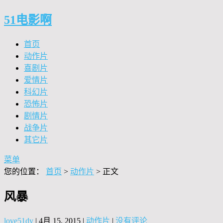
51电影啊
首页
动作片
喜剧片
爱情片
科幻片
恐怖片
剧情片
战争片
其它片
菜单
您的位置：
首页
>
动作片
> 正文
风暴
love51dy
|
4月 15, 2015
|
动作片
|
没有评论