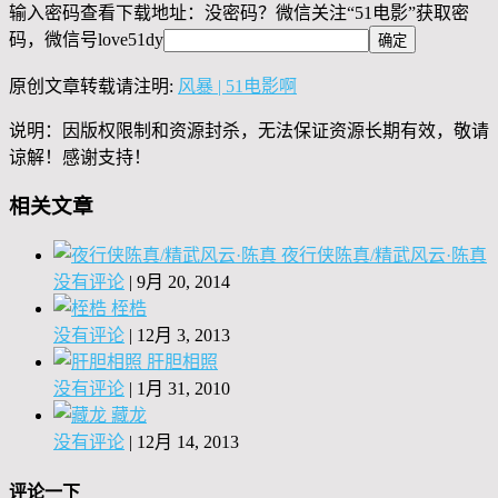
输入密码查看下载地址：没密码？微信关注“
51电影
”获取密
码，微信号
love51dy
原创文章转载请注明:
风暴 | 51电影啊
说明：因版权限制和资源封杀，无法保证资源长期有效，敬请
谅解！感谢支持！
相关文章
夜行侠陈真/精武风云·陈真
没有评论
|
9月 20, 2014
桎梏
没有评论
|
12月 3, 2013
肝胆相照
没有评论
|
1月 31, 2010
藏龙
没有评论
|
12月 14, 2013
评论一下