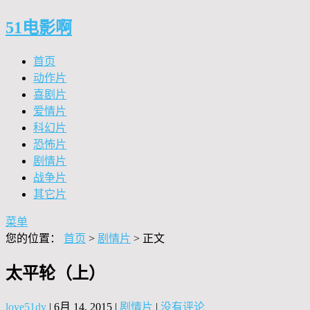
51电影啊
首页
动作片
喜剧片
爱情片
科幻片
恐怖片
剧情片
战争片
其它片
菜单
您的位置：
首页
>
剧情片
> 正文
太平轮（上）
love51dy
|
6月 14, 2015
|
剧情片
|
没有评论