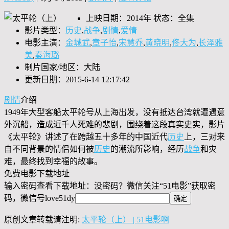
上映日期：2014年 状态：全集
影片类型：
历史
,
战争
,
剧情
,
爱情
电影主演：
金城武
,
章子怡
,
宋慧乔
,
黄晓明
,
佟大为
,
长泽雅
美
,
秦海璐
制片国家/地区：大陆
更新日期：2015-6-14 12:17:42
剧情
介绍
1949年大型客船太平轮号从上海出发，没有抵达台湾就遭遇意
外沉船，造成近千人死难的悲剧，围绕着这段真实史实，影片
《太平轮》讲述了在跨越五十多年的中国近代
历史
上，三对来
自不同背景的情侣如何被
历史
的潮流所影响，经历
战争
和灾
难，最终找到幸福的故事。
免费电影下载地址
输入密码查看下载地址：没密码？微信关注“
51电影
”获取密
码，微信号
love51dy
原创文章转载请注明:
太平轮（上） | 51电影啊