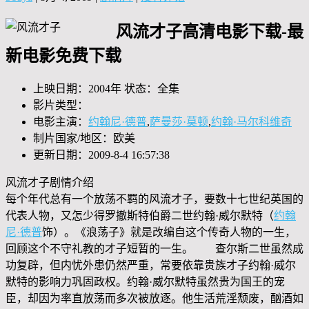
风流才子高清电影下载-最
新电影免费下载
上映日期：2004年 状态：全集
影片类型：
电影主演：
约翰尼·德普
,
萨曼莎·莫顿
,
约翰·马尔科维奇
制片国家/地区：欧美
更新日期：2009-8-4 16:57:38
风流才子剧情介绍
每个年代总有一个放荡不羁的风流才子，要数十七世纪英国的
代表人物，又怎少得罗撤斯特伯爵二世约翰·威尔默特（
约翰
尼·德普
饰）。《浪荡子》就是改编自这个传奇人物的一生，
回顾这个不守礼教的才子短暂的一生。 查尔斯二世虽然成
功复辟，但内忧外患仍然严重，常要依靠贵族才子约翰·威尔
默特的影响力巩固政权。约翰·威尔默特虽然贵为国王的宠
臣，却因为率直放荡而多次被放逐。他生活荒淫颓废，酗酒如