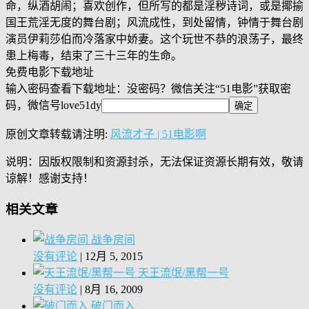
命，纵酒胡闹；喜欢创作，但所写的都是淫秽诗词，或是揶揄
国王荒淫无度的舞台剧；风流成性，到处留情，钟情于舞台剧
演员伊莉莎伯而冷落家中娇妻。这个玩世不恭的浪荡子，最终
患上梅毒，结束了三十三年的生命。
免费电影下载地址
输入密码查看下载地址：没密码？微信关注“
51电影
”获取密
码，微信号
love51dy
原创文章转载请注明:
风流才子 | 51电影啊
说明：因版权限制和资源封杀，无法保证资源长期有效，敬请
谅解！感谢支持！
相关文章
战争房间
没有评论
|
12月 5, 2015
天王流氓/黑帮一号
没有评论
|
8月 16, 2009
破门而入