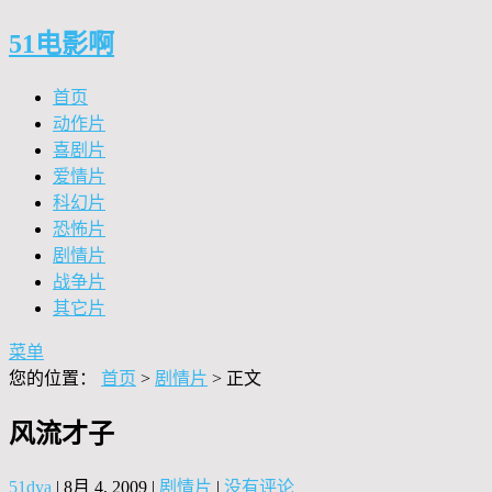
51电影啊
首页
动作片
喜剧片
爱情片
科幻片
恐怖片
剧情片
战争片
其它片
菜单
您的位置：
首页
>
剧情片
> 正文
风流才子
51dya
|
8月 4, 2009
|
剧情片
|
没有评论