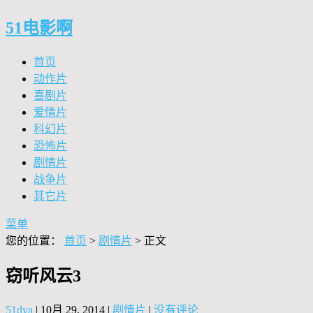
51电影啊
首页
动作片
喜剧片
爱情片
科幻片
恐怖片
剧情片
战争片
其它片
菜单
您的位置：
首页
>
剧情片
> 正文
窃听风云3
51dya
|
10月 29, 2014
|
剧情片
|
没有评论