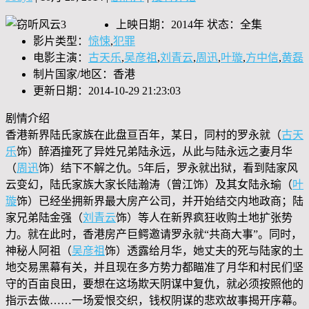
上映日期：2014年 状态：全集
影片类型：
惊悚
,
犯罪
电影主演：
古天乐
,
吴彦祖
,
刘青云
,
周迅
,
叶璇
,
方中信
,
黄磊
制片国家/地区：香港
更新日期：2014-10-29 21:23:03
剧情介绍
香港新界陆氏家族在此盘亘百年，某日，同村的罗永就（
古天
乐
饰）醉酒撞死了异姓兄弟陆永远，从此与陆永远之妻月华
（
周迅
饰）结下不解之仇。5年后，罗永就出狱，看到陆家风
云变幻，陆氏家族大家长陆瀚涛（曾江饰）及其女陆永瑜（
叶
璇
饰）已经坐拥新界最大房产公司，并开始结交内地政商；陆
家兄弟陆金强（
刘青云
饰）等人在新界疯狂收购土地扩张势
力。就在此时，香港房产巨鳄邀请罗永就“共商大事”。同时，
神秘人阿祖（
吴彦祖
饰）透露给月华，她丈夫的死与陆家的土
地交易黑幕有关，并且现在多方势力都瞄准了月华和村民们坚
守的百亩良田，要想在这场欺天阴谋中复仇，就必须按照他的
指示去做……一场爱恨交织，钱权阴谋的悲欢故事揭开序幕。