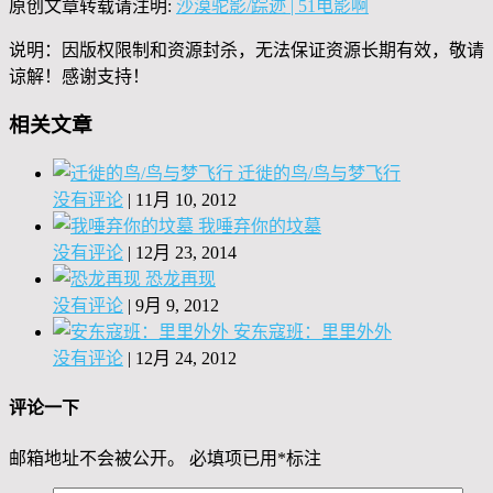
原创文章转载请注明:
沙漠驼影/踪迹 | 51电影啊
说明：因版权限制和资源封杀，无法保证资源长期有效，敬请
谅解！感谢支持！
相关文章
迁徙的鸟/鸟与梦飞行
没有评论
|
11月 10, 2012
我唾弃你的坟墓
没有评论
|
12月 23, 2014
恐龙再现
没有评论
|
9月 9, 2012
安东寇班：里里外外
没有评论
|
12月 24, 2012
评论一下
邮箱地址不会被公开。
必填项已用
*
标注