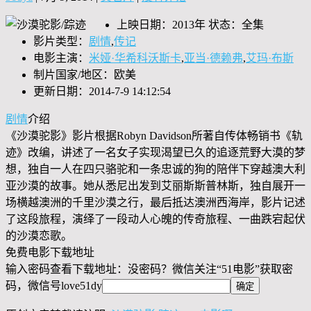
上映日期：2013年 状态：全集
影片类型：
剧情
,
传记
电影主演：
米娅·华希科沃斯卡
,
亚当·德赖弗
,
艾玛·布斯
制片国家/地区：欧美
更新日期：2014-7-9 14:12:54
剧情
介绍
《沙漠驼影》影片根据Robyn Davidson所著自传体畅销书《轨
迹》改编，讲述了一名女子实现渴望已久的追逐荒野大漠的梦
想，独自一人在四只骆驼和一条忠诚的狗的陪伴下穿越澳大利
亚沙漠的故事。她从悉尼出发到艾丽斯斯普林斯，独自展开一
场横越澳洲的千里沙漠之行，最后抵达澳洲西海岸，影片记述
了这段旅程，演绎了一段动人心魄的传奇旅程、一曲跌宕起伏
的沙漠恋歌。
免费电影下载地址
输入密码查看下载地址：没密码？微信关注“
51电影
”获取密
码，微信号
love51dy