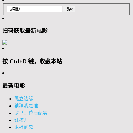
扫码获取最新电影
按 Ctrl+D 键，收藏本站
最新电影
孤立边缘
猜猜我是谁
罗马：幕后纪实
红孩儿
求神问鬼