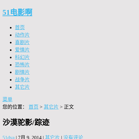
51电影啊
首页
动作片
喜剧片
爱情片
科幻片
恐怖片
剧情片
战争片
其它片
菜单
您的位置：
首页
>
其它片
> 正文
沙漠驼影/踪迹
51dya
|
7月 9, 2014
|
其它片
|
没有评论