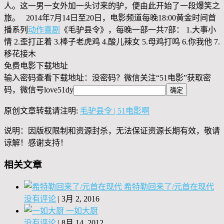
人。这一男一女外加一头讨来的驴，便由此开始了一段爆笑之
旅。 2014年7月14日至20日，电影频道每晚18:00黄金时间首
播系列
动作
喜剧
《毛驴县令》，每晚一部一共7部： 1.大事小
情 2.歪打正着 3.棒子老虎鸡 4.酸儿辣女 5.母鸡打鸣 6.你我他 7.
移花接木
免费电影下载地址
输入密码查看下载地址：没密码？微信关注“
51电影
”获取密
码，微信号
love51dy
原创文章转载请注明:
毛驴县令 | 51电影啊
说明：因版权限制和资源封杀，无法保证资源长期有效，敬请
谅解！感谢支持！
相关文章
希特勒回来了/元首在现代
没有评论
|
3月 2, 2016
一如大厨
没有评论
|
8月 14, 2012