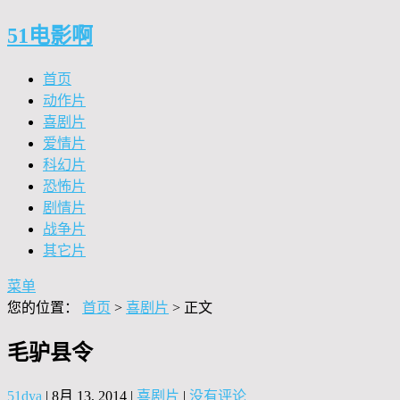
51电影啊
首页
动作片
喜剧片
爱情片
科幻片
恐怖片
剧情片
战争片
其它片
菜单
您的位置：
首页
>
喜剧片
> 正文
毛驴县令
51dya
|
8月 13, 2014
|
喜剧片
|
没有评论