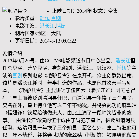
上映日期：2014年 状态：全集
影片类型：
动作
,
喜剧
电影主演：
潘长江
,
恬妞
制片国家/地区：大陆
更新日期：2014-8-13 0:01:22
剧情介绍
2013年9月20号，由CCTV6电影频道节目中心出品、
潘长江
担
任总导演，曹华导演、崔凯编剧，潘长江、巩汉林、
恬妞
等主
演的
喜剧
系列电影《毛驴县令》在京开机，众主创悉数出席。
该片是潘长江耗时一年半打造的作品，也是他首次亲手写剧
本。 《毛驴县令》主要讲述了伍四六（潘长江饰）因无意冒
犯了皇上而被贬到清河县任职，而清河县一年换了三个县令，
臭名在外，皇上特准他可以三年不纳税，并将会武功的麻翠姑
（恬妞饰）钦赐给他做夫人，由此上演了一段啼笑皆非的故
事。 由潘长江饰演的伍十成由于冒犯了皇上，被贬到清河县
任职。这清河县一年换了三个知县，恶名在外，皇上特准他可
以三年不纳税，并将会武功的麻翠姑（恬妞饰）钦赐给他做夫