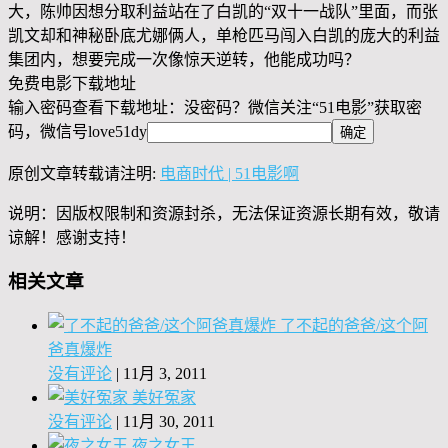
大，陈帅因想分取利益站在了白凯的“双十一战队”里面，而张
凯文却和神秘卧底尤娜俩人，单枪匹马闯入白凯的庞大的利益
集团内，想要完成一次像惊天逆转，他能成功吗？
免费电影下载地址
输入密码查看下载地址：没密码？微信关注“
51电影
”获取密
码，微信号
love51dy
原创文章转载请注明:
电商时代 | 51电影啊
说明：因版权限制和资源封杀，无法保证资源长期有效，敬请
谅解！感谢支持！
相关文章
了不起的爸爸/这个阿
爸真爆炸
没有评论
|
11月 3, 2011
美好冤家
没有评论
|
11月 30, 2011
夜之女王