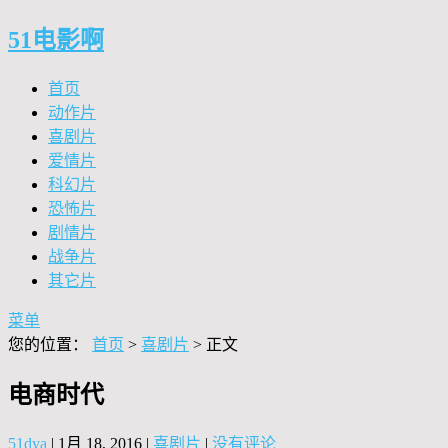
51电影啊
首页
动作片
喜剧片
爱情片
科幻片
恐怖片
剧情片
战争片
其它片
菜单
您的位置：
首页
>
喜剧片
> 正文
电商时代
51dya
|
1月 18, 2016
|
喜剧片
|
没有评论