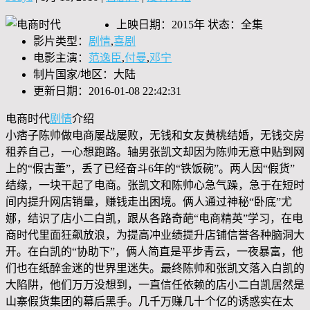
上映日期：2015年 状态：全集
影片类型：
剧情
,
喜剧
电影主演：
范逸臣
,
付曼
,
邓宁
制片国家/地区：大陆
更新日期：2016-01-08 22:42:31
电商时代
剧情
介绍
小痞子陈帅做电商屡战屡败，无钱和女友黄桃结婚，无钱交房
租养自己，一心想跑路。轴男张凯文却因为陈帅无意中贴到网
上的“假古董”，丢了已经奋斗6年的“铁饭碗”。两人因“假货”
结缘，一块干起了电商。张凯文和陈帅心急气躁，急于在短时
间内提升网店销量，赚钱走出困境。俩人通过神秘“卧底”尤
娜，结识了店小二白凯，跟从各路奇葩“电商精英”学习，在电
商时代里面狂飙放浪，为提高冲业绩提升店铺信誉各种脑洞大
开。在白凯的“协助下”，俩人简直是平步青云，一夜暴富，他
们也在纸醉金迷的世界里迷失。最终陈帅和张凯文落入白凯的
大陷阱，他们万万没想到，一直信任依赖的店小二白凯居然是
山寨假货集团的幕后黑手。几千万赚几十个亿的诱惑实在太