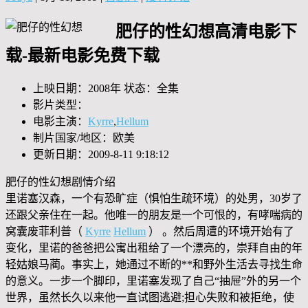
肥仔的性幻想高清电影下
载-最新电影免费下载
上映日期：2008年 状态：全集
影片类型：
电影主演：
Kyrre
,
Hellum
制片国家/地区：欧美
更新日期：2009-8-11 9:18:12
肥仔的性幻想剧情介绍
里诺塞汉森，一个有恐旷症（惧怕生疏环境）的处男，30岁了
还跟父亲住在一起。他唯一的朋友是一个可恨的，有哮喘病的
窝囊废菲利普（
Kyrre
Hellum
） 。然后周遭的环境开始有了
变化，里诺的爸爸把公寓出租给了一个漂亮的，崇拜自由的年
轻姑娘马蔺。事实上，她通过不断的**和野外生活去寻找生命
的意义。一步一个脚印，里诺塞发现了自己“抽屉”外的另一个
世界，虽然长久以来他一直试图逃避;担心失败和被拒绝，使