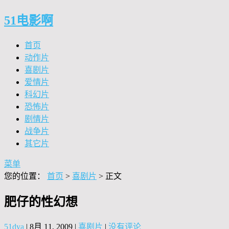
51电影啊
首页
动作片
喜剧片
爱情片
科幻片
恐怖片
剧情片
战争片
其它片
菜单
您的位置：
首页
>
喜剧片
> 正文
肥仔的性幻想
51dya
|
8月 11, 2009
|
喜剧片
|
没有评论