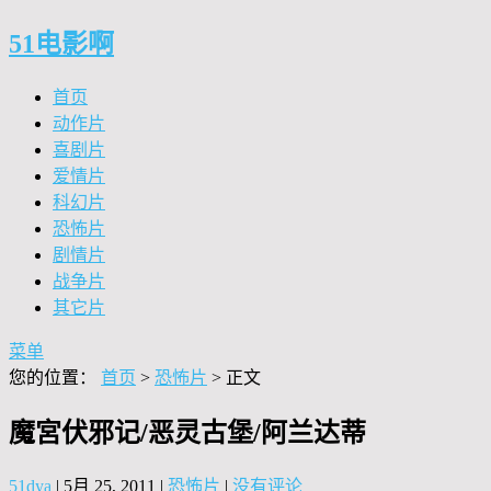
51电影啊
首页
动作片
喜剧片
爱情片
科幻片
恐怖片
剧情片
战争片
其它片
菜单
您的位置：
首页
>
恐怖片
> 正文
魔宮伏邪记/恶灵古堡/阿兰达蒂
51dya
|
5月 25, 2011
|
恐怖片
|
没有评论