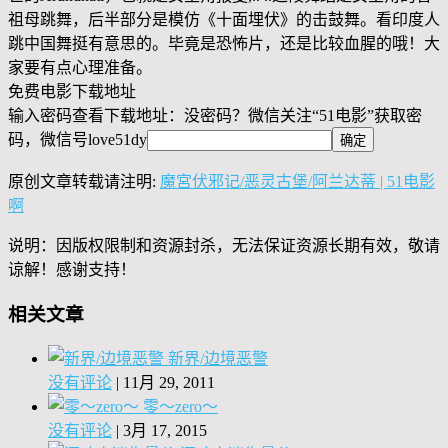
祖母跳舞，后半部分是模仿《十面埋伏》的击鼓舞。看印度人
跳中国舞挺有意思的。毕竟是恐怖片，还是比较血腥的哦！大
家要有点心理准备。
免费电影下载地址
输入密码查看下载地址：没密码？微信关注“
51电影
”获取密
码，微信号
love51dy
原创文章转载请注明:
魔宮伏邪记/恶灵古堡/阿兰达蒂 | 51电影
啊
说明：因版权限制和资源封杀，无法保证资源长期有效，敬请
谅解！感谢支持！
相关文章
新界/边境恶警
没有评论
|
11月 29, 2011
零～zero～
没有评论
|
3月 17, 2015