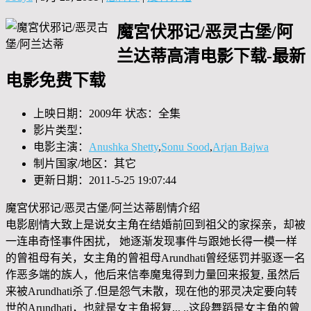
魔宮伏邪记/恶灵古堡/阿
兰达蒂高清电影下载-最新
电影免费下载
上映日期：2009年 状态：全集
影片类型：
电影主演：
Anushka Shetty
,
Sonu Sood
,
Arjan Bajwa
制片国家/地区：其它
更新日期：2011-5-25 19:07:44
魔宮伏邪记/恶灵古堡/阿兰达蒂剧情介绍
电影剧情大致上是说女主角在结婚前回到祖父的家探亲，却被
一连串奇怪事件困扰， 她逐渐发现事件与跟她长得一模一样
的曾祖母有关，女主角的曾祖母Arundhati曾经惩罚并驱逐一名
作恶多端的族人，他后来信奉魔鬼得到力量回来报复, 虽然后
来被Arundhati杀了.但是怨气未散，现在他的邪灵决定要向转
世的Arundhati，也就是女主角报复,.. ..这段舞蹈是女主角的曾