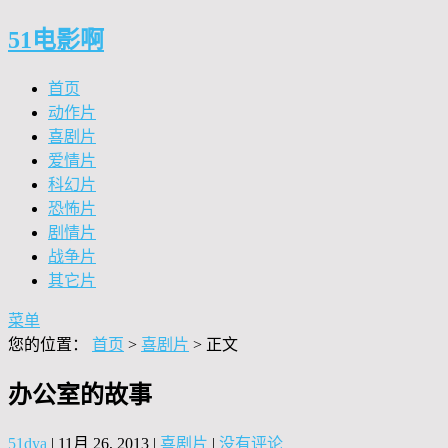
51电影啊
首页
动作片
喜剧片
爱情片
科幻片
恐怖片
剧情片
战争片
其它片
菜单
您的位置：
首页
>
喜剧片
> 正文
办公室的故事
51dya
|
11月 26, 2013
|
喜剧片
|
没有评论