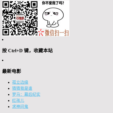
按 Ctrl+D 键，收藏本站
最新电影
孤立边缘
猜猜我是谁
罗马：幕后纪实
红孩儿
求神问鬼