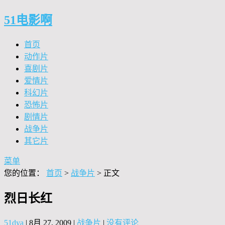
51电影啊
首页
动作片
喜剧片
爱情片
科幻片
恐怖片
剧情片
战争片
其它片
菜单
您的位置：
首页
>
战争片
> 正文
烈日长红
51dya
|
8月 27, 2009
|
战争片
|
没有评论