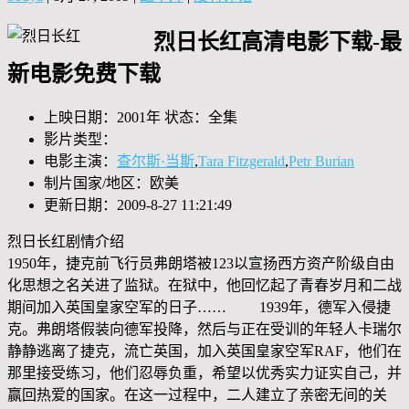
烈日长红高清电影下载-最
新电影免费下载
上映日期：2001年 状态：全集
影片类型：
电影主演：
查尔斯·当斯
,
Tara Fitzgerald
,
Petr Burian
制片国家/地区：欧美
更新日期：2009-8-27 11:21:49
烈日长红剧情介绍
1950年，捷克前飞行员弗朗塔被123以宣扬西方资产阶级自由
化思想之名关进了监狱。在狱中，他回忆起了青春岁月和二战
期间加入英国皇家空军的日子…… 1939年，德军入侵捷
克。弗朗塔假装向德军投降，然后与正在受训的年轻人卡瑞尔
静静逃离了捷克，流亡英国，加入英国皇家空军RAF，他们在
那里接受练习，他们忍辱负重，希望以优秀实力证实自己，并
赢回热爱的国家。在这一过程中，二人建立了亲密无间的关