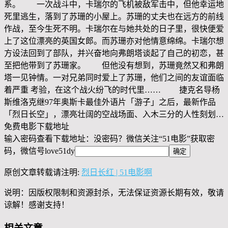
系。 一次战斗中，卡瑞尔的飞机被敌军击中，但他幸运地
死里逃生，落到了苏珊的小屋上。苏珊的丈夫也在远方的前线
作战，至今生死不明。卡瑞尔在与她共处的日子里，很快便爱
上了这位漂亮的英国女郎。而苏珊亦对他情意绵绵。卡瑞尔想
方设法回到了部队，并兴奋地向弗朗塔谈起了自己的初恋，甚
至把他带到了苏珊家。 但他没有想到，苏珊竟然又和弗朗
塔一见钟情。一对兄弟同时爱上了苏珊，他们之间的友谊面临
着严重 考验，在这个战火纷飞的时代里…… 捷克名导杨
斯维洛克继97年奥斯卡最佳外语片「游子」之后，最新作品
「烈日长空」，漂亮壮阔的空战场面、入木三分的人性刻划…
免费电影下载地址
输入密码查看下载地址：没密码？微信关注“
51电影
”获取密
码，微信号
love51dy
原创文章转载请注明:
烈日长红 | 51电影啊
说明：因版权限制和资源封杀，无法保证资源长期有效，敬请
谅解！感谢支持！
相关文章