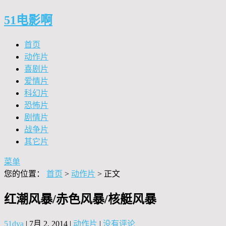
51电影啊
首页
动作片
喜剧片
爱情片
科幻片
恐怖片
剧情片
战争片
其它片
菜单
您的位置：
首页
>
动作片
> 正文
红潮风暴/赤色风暴/核艇风暴
51dya
|
7月 2, 2014
|
动作片
|
没有评论