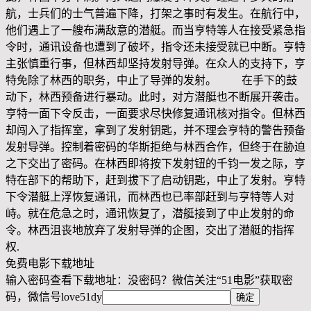
航，士兵们的士气普遍下降，打架之事时有发生。在航行中，
他们遇上了一艘布满敌意的潜艇。而当亨特等人在接受紧急指
令时，通讯设备也遭到了破坏，指令还未接受就已中断。亨特
主张慎重行事，但林西却坚持发射导弹。在众人的支持下，亨
特免除了林西的职务，中止了导弹的发射。 在手下的鼓
动下，林西预备进行暴动。此时，对方潜艇也不断展开袭击。
亨特一面下令反击，一面要求尽快修复通讯核对指令。但林西
却闯入了指挥室，拿到了发射钥匙，并不理会亨特的警告预备
发射导弹。控制着密码的华斯拒绝与林西合作，但终于在胁迫
之下交出了密码。在林西即将按下发射钮的千钧一发之际，亨
特在部下的帮助下，赶到拔下了启动钥匙，中止了发射。亨特
下令潜艇上浮恢复通讯，而林西也已率部赶到与亨特等人对
峙。就在危急之时，通讯恢复了，潜艇接到了中止发射的命
令。林西沮丧地放弃了发射导弹的企图，交出了潜艇的指挥
权.
免费电影下载地址
输入密码查看下载地址：没密码？微信关注“
51电影
”获取密
码，微信号
love51dy