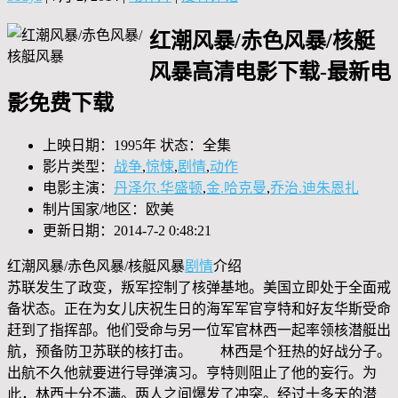
红潮风暴/赤色风暴/核艇
风暴高清电影下载-最新电
影免费下载
上映日期：1995年 状态：全集
影片类型：
战争
,
惊悚
,
剧情
,
动作
电影主演：
丹泽尔.华盛顿
,
金.哈克曼
,
乔治.迪朱恩扎
制片国家/地区：欧美
更新日期：2014-7-2 0:48:21
红潮风暴/赤色风暴/核艇风暴
剧情
介绍
苏联发生了政变，叛军控制了核弹基地。美国立即处于全面戒
备状态。正在为女儿庆祝生日的海军军官亨特和好友华斯受命
赶到了指挥部。他们受命与另一位军官林西一起率领核潜艇出
航，预备防卫苏联的核打击。 林西是个狂热的好战分子。
出航不久他就要进行导弹演习。亨特则阻止了他的妄行。为
此，林西十分不满。两人之间爆发了冲突。经过十多天的潜