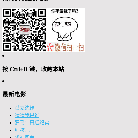
按 Ctrl+D 键，收藏本站
最新电影
孤立边缘
猜猜我是谁
罗马：幕后纪实
红孩儿
求神问鬼