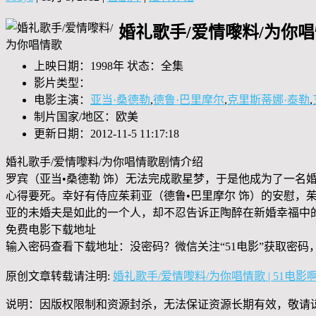
婚礼歌手/爱情嚟料/为你
上映日期：1998年 状态：全集
影片类型：
电影主演：
亚当·桑德勒
,
德鲁·巴里摩尔
,
克里斯蒂娜·泰勒
,
制片国家/地区：欧美
更新日期：2012-11-5 11:17:18
婚礼歌手/爱情嚟料/为你唱情歌剧情介绍
罗宾（亚当•桑德勒 饰）无法完成歌星梦，于是他成为了一名
心得要死。幸好有侍应茱莉亚（德鲁•巴里摩尔 饰）的安慰，
亚的未婚夫是如此的一个人，却不忍告诉正陶醉在新婚幸福中
免费电影下载地址
输入密码查看下载地址：没密码？微信关注“
51电影
”获取密码
原创文章转载请注明:
婚礼歌手/爱情嚟料/为你唱情歌 | 51电影
说明：因版权限制和资源封杀，无法保证资源长期有效，敬请