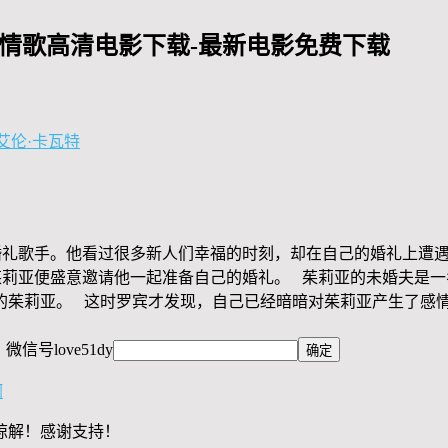
唱情歌高清电影下载-最新电影免费下载
艾伦·卡瓦特
婚礼歌手。他看过很多新人们幸福的时刻，却在自己的婚礼上遭遇
茱莉亚便盛意邀请他一起准备自己的婚礼。 茱莉亚的未婚夫是
的茱莉亚。 这时罗宾才发现，自己已经暗暗对茱莉亚产生了感
，微信号
love51dy
啊
谅解！感谢支持！