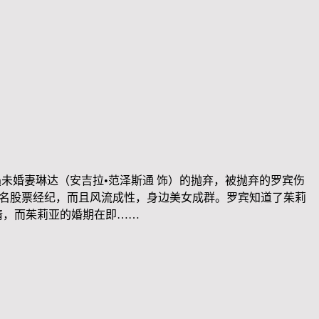
未婚妻琳达（安吉拉•范泽斯通 饰）的抛弃，被抛弃的罗宾伤
一名股票经纪，而且风流成性，身边美女成群。罗宾知道了茱莉
情，而茱莉亚的婚期在即……