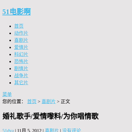
51电影啊
首页
动作片
喜剧片
爱情片
科幻片
恐怖片
剧情片
战争片
其它片
菜单
您的位置：
首页
>
喜剧片
> 正文
婚礼歌手/爱情嚟料/为你唱情歌
51dya
|
11月 5, 2012
|
喜剧片
|
没有评论