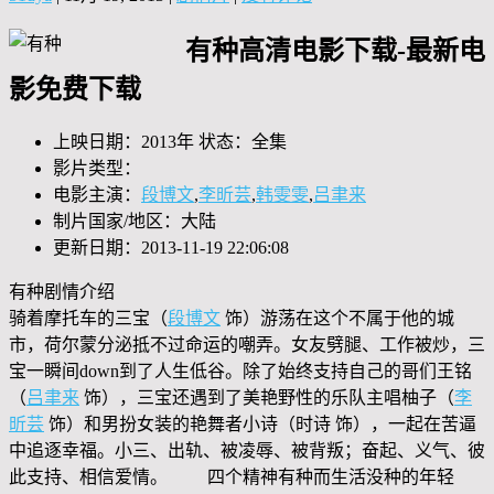
有种高清电影下载-最新电
影免费下载
上映日期：2013年 状态：全集
影片类型：
电影主演：
段博文
,
李昕芸
,
韩雯雯
,
吕聿来
制片国家/地区：大陆
更新日期：2013-11-19 22:06:08
有种剧情介绍
骑着摩托车的三宝（
段博文
饰）游荡在这个不属于他的城
市，荷尔蒙分泌抵不过命运的嘲弄。女友劈腿、工作被炒，三
宝一瞬间down到了人生低谷。除了始终支持自己的哥们王铭
（
吕聿来
饰），三宝还遇到了美艳野性的乐队主唱柚子（
李
昕芸
饰）和男扮女装的艳舞者小诗（时诗 饰），一起在苦逼
中追逐幸福。小三、出轨、被凌辱、被背叛；奋起、义气、彼
此支持、相信爱情。 四个精神有种而生活没种的年轻