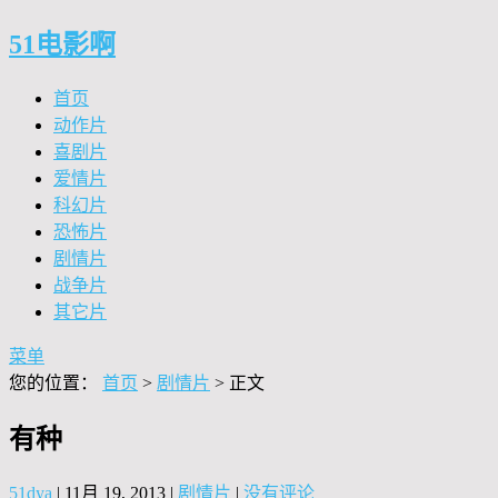
51电影啊
首页
动作片
喜剧片
爱情片
科幻片
恐怖片
剧情片
战争片
其它片
菜单
您的位置：
首页
>
剧情片
> 正文
有种
51dya
|
11月 19, 2013
|
剧情片
|
没有评论