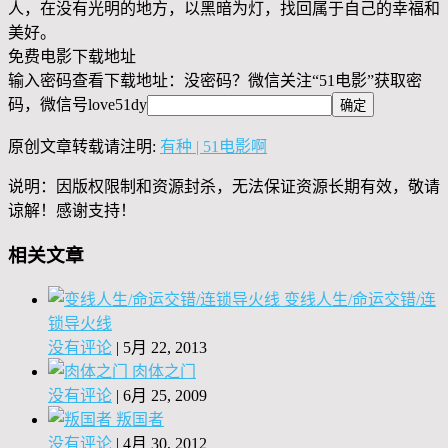
人，在没有光明的地方，以黑暗为灯，找回属于自己的幸福和
美好。
免费电影下载地址
输入密码查看下载地址：没密码？微信关注“
51电影
”获取密
码，微信号
love51dy
原创文章转载请注明:
有种 | 51电影啊
说明：因版权限制和资源封杀，无法保证资源长期有效，敬请
谅解！感谢支持！
相关文章
变线人生/命运交错/连
锁导火线
没有评论
|
5月 22, 2013
肉体之门
没有评论
|
6月 25, 2009
叛国者
没有评论
|
4月 30, 2012