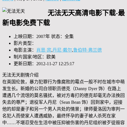
无法无天高清电影下载-最
新电影免费下载
上映日期：2007年 状态：全集
影片类型：
电影主演：
肖恩·宾
,
丹尼·戴尔
,
鲁伯特·弗兰德
制片国家/地区：欧美
更新日期：2012-11-27 12:25:17
无法无天剧情介绍
在英国伦敦，暴力犯罪行为像腐败的霉点一般不时在城市中萌
发生长。新婚的公司白领职员德克（Danny Dyer 饰）在路上
遭遇几个流氓的莫名骚扰，被对方毒打的德克却毫无办法挽回
失去的尊严；退役军人丹尼（Sean Bean 饰）回到家中，迎接
他的却是妻子和另一个男人共处的情景；律师曼洛因为审判一
名犯人而使家人遭遇威胁，最终怀孕的妻子被人杀死在家
中……不堪忍受在生活中被压抑被伤害的丹尼组织被歹徒毁容