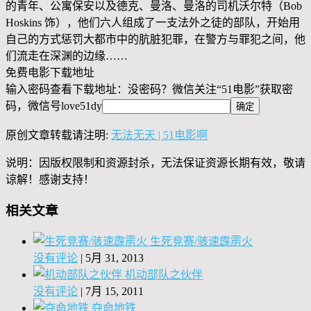
的青年、公寓保安以及德克、曼洛、曼洛的司机沃尔特（Bob
Hoskins 饰），他们六人组成了一支法外之徒的部队，开始用
自己的方式惩罚大都市中的肮脏犯罪，在警方与罪犯之间，他
们流走在深渊的边缘……
免费电影下载地址
输入密码查看下载地址：没密码？微信关注“
51电影
”获取密
码，微信号
love51dy
原创文章转载请注明:
无法无天 | 51电影啊
说明：因版权限制和资源封杀，无法保证资源长期有效，敬请
谅解！感谢支持！
相关文章
生死竞赛/骇速霹雳火
没有评论
|
5月 31, 2013
机动部队之伙伴
没有评论
|
7月 15, 2011
夺命地铁