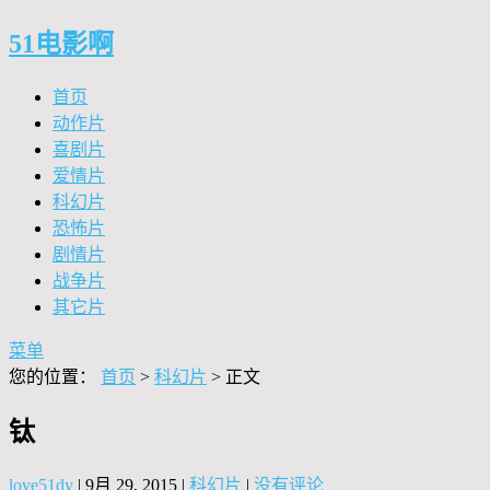
51电影啊
首页
动作片
喜剧片
爱情片
科幻片
恐怖片
剧情片
战争片
其它片
菜单
您的位置：
首页
>
科幻片
> 正文
钛
love51dy
|
9月 29, 2015
|
科幻片
|
没有评论