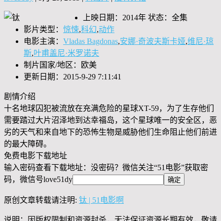
上映日期：2014年 状态：全集
影片类型：
惊悚
,
科幻
,
动作
电影主演：
Vladas Bagdonas
,
安娜·奇波夫斯卡娅
,
维尼·琼
斯
,
叶甫盖尼·米罗诺夫
制片国家/地区：欧美
更新日期：2015-9-29 7:11:41
剧情介绍
十名地球囚犯被流放在充满危险的星球XT-59，为了生存他们
需要踏过大片沼泽地到达幸福岛，这个星球唯一的安全区，恶
劣的天气和来自地下的恐怖生物是威胁他们生命阻止他们前进
的最大障碍。
免费电影下载地址
输入密码查看下载地址：没密码？微信关注“
51电影
”获取密
码，微信号
love51dy
原创文章转载请注明:
钛 | 51电影啊
说明：因版权限制和资源封杀，无法保证资源长期有效，敬请