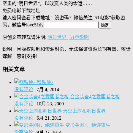
空里的“明日世界”，以改变人类的命运……
免费电影下载地址
输入密码查看下载地址：没密码？微信关注“
51电影
”获取密
码，微信号
love51dy
原创文章转载请注明:
明日世界 | 51电影啊
说明：因版权限制和资源封杀，无法保证资源长期有效，敬请
谅解！感谢支持！
相关文章
钢铁侠3
没有评论
|
7月 4, 2014
合金装备4之爱国者之枪
没有评论
|
10月 23, 2009
天空上尉和明日世界
没有评论
|
6月 21, 2012
变形金刚4：绝迹重生
没有评论
|
9月 27, 2014