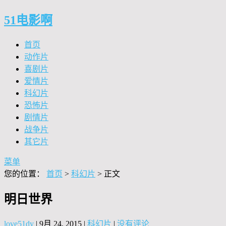
51电影啊
首页
动作片
喜剧片
爱情片
科幻片
恐怖片
剧情片
战争片
其它片
菜单
您的位置：
首页
>
科幻片
> 正文
明日世界
love51dy
|
9月 24, 2015
|
科幻片
|
没有评论