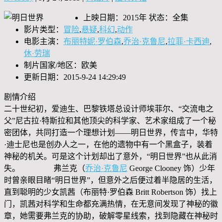
上映日期：2015年 状态：全集
影片类型：
冒险
,
悬疑
,
科幻
,
动作
电影主演：
布丽特妮·罗伯森
,
乔治·克鲁尼
,
拉菲·卡西迪
,
休·劳瑞
制片国家/地区：欧美
更新日期：2015-9-24 14:29:49
剧情介绍
二十世纪初，爱迪生、巴黎铁塔总设计师埃菲尔、“交流电之
父”尼古拉·特斯拉和其他顶尖的科学家、艺术家组成了一个秘
密团体，共同打造一个理想计划——明日世界，传言中，华特
·迪士尼也是创办人之一，在他的遗物中有一个黑盒子，装着
神秘的机关。可是这个计划却出了意外，“明日世界”也从此消
失。 弗兰克（
乔治·克鲁尼
George Clooney 饰）少年
时曾亲眼目睹“明日世界”，但意外之后便过着半隐居的生活，
直到聪明的少女凯茜（布丽特·罗伯森 Britt Robertson 饰）找上
门，凯茜对科学和生命都充满热情，在无意间发现了神秘的徽
章，她需要弗兰克的协助，破解零星线索，找到隐藏在神秘时