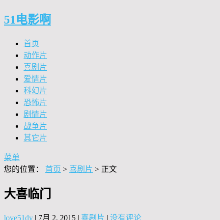
51电影啊
首页
动作片
喜剧片
爱情片
科幻片
恐怖片
剧情片
战争片
其它片
菜单
您的位置：
首页
>
喜剧片
> 正文
大喜临门
love51dy
|
7月 2, 2015
|
喜剧片
|
没有评论