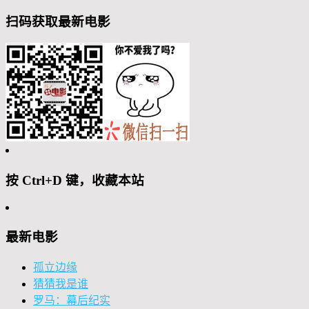
扫码获取最新电影
按 Ctrl+D 键，收藏本站
最新电影
孤立边缘
猜猜我是谁
罗马：幕后纪实