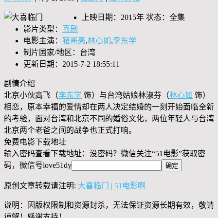
上映日期：2015年 状态：全集
影片类型：
喜剧
电影主演：
猪哥亮
,
林心如
,
李东学
制片国家/地区：台湾
更新日期：2015-7-2 18:55:11
剧情介绍
北京小伙高飞（
李东学
饰）与台湾姑娘林淑芬（
林心如
饰）
相恋，原本幸福的爱情却在两人决定结婚的一刻开始面临全新
的考验，面对台湾和北京不同的婚俗文化，两位年轻人与台湾
北京两个老爸之间的战争也正式打响。
免费电影下载地址
输入密码查看下载地址：没密码？微信关注“
51电影
”获取密
码，微信号
love51dy
原创文章转载请注明:
大喜临门 | 51电影啊
说明：因版权限制和资源封杀，无法保证资源长期有效，敬请
谅解！感谢支持！