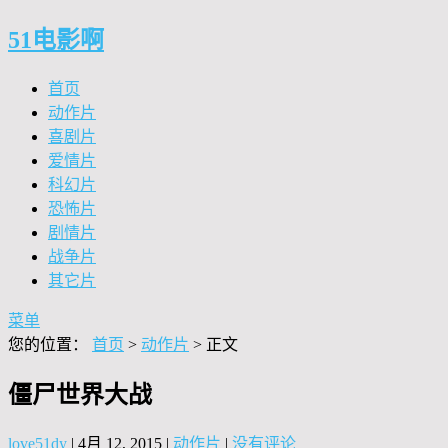
51电影啊
首页
动作片
喜剧片
爱情片
科幻片
恐怖片
剧情片
战争片
其它片
菜单
您的位置：
首页
>
动作片
> 正文
僵尸世界大战
love51dy
|
4月 12, 2015
|
动作片
|
没有评论