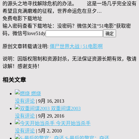
的源头之地寻找解除危机的办法。 这是一场几乎完全没有
希望且充满磨难的征程，世界命运危在旦夕…
免费电影下载地址
输入密码查看下载地址：没密码？微信关注“
51电影
”获取密
码，微信号
love51dy
原创文章转载请注明:
僵尸世界大战 | 51电影啊
说明：因版权限制和资源封杀，无法保证资源长期有效，敬请
谅解！感谢支持！
相关文章
燃烧
没有评论
|
9月 16, 2013
双重间谍2003
没有评论
|
9月 29, 2016
今天开始当杀手
没有评论
|
5月 2, 2010
S-最后的警官：夺还