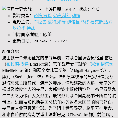
上映日期：2013年 状态：全集
影片类型：
恐怖
,
冒险
,
灾难
,
科幻
,
动作
电影主演：
布拉德·皮特
,
米瑞·伊诺丝
,
马修·福克斯
,
达妮
埃拉·科特兹
制片国家/地区：欧美
更新日期：2015-4-12 17:20:27
剧情介绍
波士顿一个毫无征兆的宁静早晨，前联合国调查员格里·雷恩
（
布拉德·皮特
Brad Pitt饰）驾车载着妻子凯伦（
米瑞·伊诺丝
MireilleEnos 饰）和两个女儿蕾切尔（Abigail Hargrove饰）、
康妮（SterlingJerins饰）外出。谁知原本快乐的气氛很快变为
恐慌与死亡所替代，连环的爆炸，惊恐逃散的人群，无序的车
祸以及啃咬他人的丧尸，大都会波士顿转瞬沦陷。格里费劲九
牛二虎之力带着妻女逃生，最终逃到联合国副秘书长所在的航
母上，进而得知包括美国总统在内的数名大国首脑均已死亡，
丧尸病毒业已蔓延全球。为了阻止世界毁灭，格里无奈受命，
和来自哈佛的病毒学博士法斯巴克（ElyesGabel饰）前往病毒