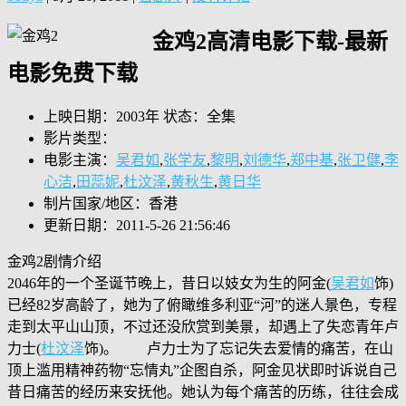
金鸡2高清电影下载-最新
电影免费下载
上映日期：2003年 状态：全集
影片类型：
电影主演：
吴君如
,
张学友
,
黎明
,
刘德华
,
郑中基
,
张卫健
,
李
心洁
,
田蕊妮
,
杜汶泽
,
黄秋生
,
黄日华
制片国家/地区：香港
更新日期：2011-5-26 21:56:46
金鸡2剧情介绍
2046年的一个圣诞节晚上，昔日以妓女为生的阿金(
吴君如
饰)
已经82岁高龄了，她为了俯瞰维多利亚“河”的迷人景色，专程
走到太平山山顶，不过还没欣赏到美景，却遇上了失恋青年卢
力士(
杜汶泽
饰)。 卢力士为了忘记失去爱情的痛苦，在山
顶上滥用精神药物“忘情丸”企图自杀，阿金见状即时诉说自己
昔日痛苦的经历来安抚他。她认为每个痛苦的历练，往往会成