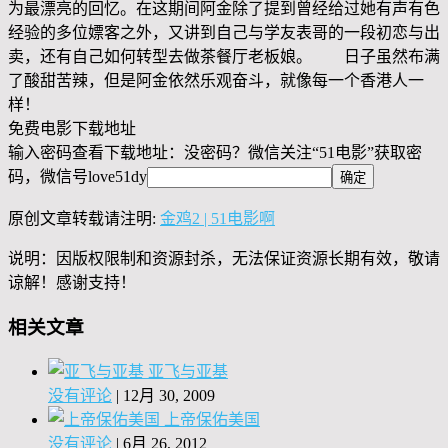
为最漂亮的回忆。在这期间阿金除了提到曾经给过她有声有色
经验的多位嫖客之外，又讲到自己与学友表哥的一段初恋与出
卖，还有自己如何转型去做茶餐厅老板娘。 日子虽然布满
了酸甜苦辣，但是阿金依然乐观奋斗，就像每一个香港人一
样！
免费电影下载地址
输入密码查看下载地址：没密码？微信关注“
51电影
”获取密
码，微信号
love51dy
原创文章转载请注明:
金鸡2 | 51电影啊
说明：因版权限制和资源封杀，无法保证资源长期有效，敬请
谅解！感谢支持！
相关文章
亚飞与亚基
没有评论
|
12月 30, 2009
上帝保佑美国
没有评论
|
6月 26, 2012