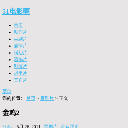
51电影啊
首页
动作片
喜剧片
爱情片
科幻片
恐怖片
剧情片
战争片
其它片
菜单
您的位置：
首页
>
喜剧片
> 正文
金鸡2
51dya
|
5月 26, 2011
|
喜剧片
|
没有评论