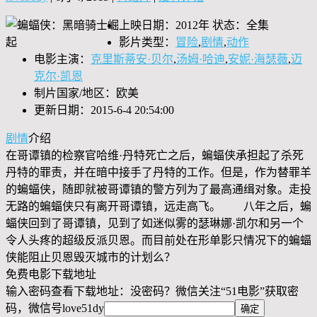
上映日期：2012年 状态：全集
影片类型：
冒险
,
剧情
,
动作
电影主演：
克里斯蒂安·贝尔
,
汤姆·哈迪
,
安妮·海瑟薇
,
迈
克尔·凯恩
制片国家/地区：欧美
更新日期：2015-6-4 20:54:00
剧情
介绍
在哥谭镇的检察官哈维·丹特死亡之后，蝙蝠侠承担起了杀死
丹特的罪责，并在暗中接手了丹特的工作。但是，作为替罪羊
的蝙蝠侠，随即就被哥谭镇的警方列为了最高通缉对象。走投
无路的蝙蝠侠只有离开哥谭镇，远走高飞。 八年之后，蝙
蝠侠回到了哥谭镇，见到了如迷似雾的瑟琳娜·凯尔和另一个
令人头疼的超级反派贝恩。而目前处在形单影只情况下的蝙蝠
侠能阻止贝恩毁灭城市的计划么？
免费电影下载地址
输入密码查看下载地址：没密码？微信关注“
51电影
”获取密
码，微信号
love51dy