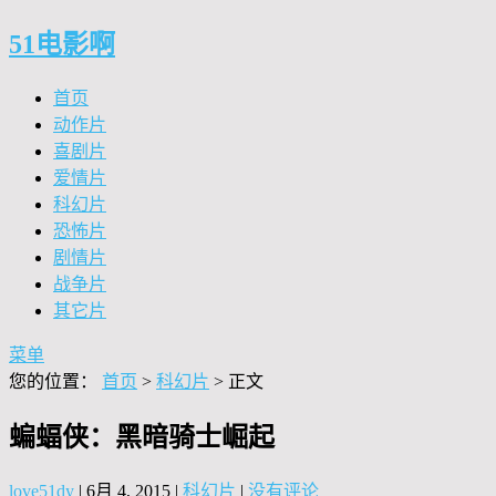
51电影啊
首页
动作片
喜剧片
爱情片
科幻片
恐怖片
剧情片
战争片
其它片
菜单
您的位置：
首页
>
科幻片
> 正文
蝙蝠侠：黑暗骑士崛起
love51dy
|
6月 4, 2015
|
科幻片
|
没有评论