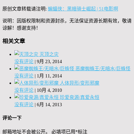
原创文章转载请注明:
蝙蝠侠：黑暗骑士崛起 | 51电影啊
说明：因版权限制和资源封杀，无法保证资源长期有效，敬请
谅解！感谢支持！
相关文章
灭顶之灾
没有评论
|
9月 23, 2014
恶魔蜘蛛王/无暗水/巨蛛怪
没有评论
|
1月 11, 2014
人体异形/变形邪魔
没有评论
|
10月 4, 2010
珍爱泉源/真爱永恒
没有评论
|
6月 14, 2013
评论一下
邮箱地址不会被公开。
必填项已用
*
标注