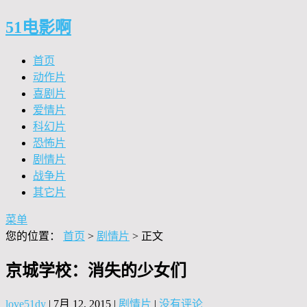
51电影啊
首页
动作片
喜剧片
爱情片
科幻片
恐怖片
剧情片
战争片
其它片
菜单
您的位置：
首页
>
剧情片
> 正文
京城学校：消失的少女们
love51dy
|
7月 12, 2015
|
剧情片
|
没有评论