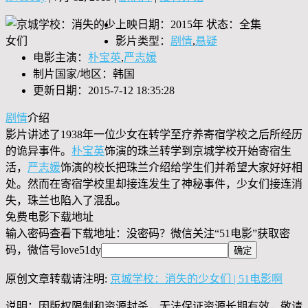
上映日期：2015年 状态：全集
影片类型：
剧情
,
悬疑
电影主演：
朴宝英
,
严志媛
制片国家/地区：韩国
更新日期：2015-7-12 18:35:28
剧情
介绍
影片讲述了1938年一位少女在转学至疗养寄宿学校之后所经历
的诡异事件。
朴宝英
饰演的珠兰转学到京城学校开始寄宿生
活，
严志媛
饰演的校长把珠兰介绍给学生们并希望大家好好相
处。然而在寄宿学校里却接连发生了神秘事件，少女们接连消
失，珠兰也陷入了混乱。
免费电影下载地址
输入密码查看下载地址：没密码？微信关注“
51电影
”获取密
码，微信号
love51dy
原创文章转载请注明:
京城学校：消失的少女们 | 51电影啊
说明：因版权限制和资源封杀，无法保证资源长期有效，敬请