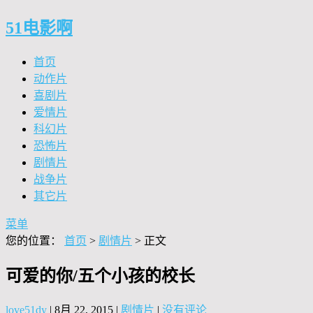
51电影啊
首页
动作片
喜剧片
爱情片
科幻片
恐怖片
剧情片
战争片
其它片
菜单
您的位置：
首页
>
剧情片
> 正文
可爱的你/五个小孩的校长
love51dy
|
8月 22, 2015
|
剧情片
|
没有评论