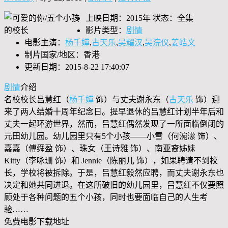
上映日期：2015年 状态：全集
影片类型：
剧情
电影主演：
杨千嬅
,
古天乐
,
吴耀汉
,
吴浣仪
,
姜皓文
制片国家/地区：香港
更新日期：2015-8-22 17:40:07
剧情
介绍
名校校长吕慧红（
杨千嬅
饰）与丈夫谢永东（
古天乐
饰）迎
来了两人结婚十周年纪念日。提早退休的吕慧红计划半年后和
丈夫一起环游世界，然而，吕慧红偶然发现了一所面临倒闭的
元田幼儿园。幼儿园里只有5个小孩——小雪（何涴潆 饰）、
嘉嘉（傅舜盈 饰）、珠女（王诗雅 饰）、南亚裔姊妹
Kitty（李咏珊 饰）和 Jennie（陈丽儿 饰），如果聘请不到校
长，学校将被拆除。于是，吕慧红毅然应聘，而丈夫谢永东也
决定和她共同进退。在这所破旧的幼儿园里，吕慧红不仅要照
顾处于各种问题的五个小孩，同时也要面临自己的人生考
验……
免费电影下载地址