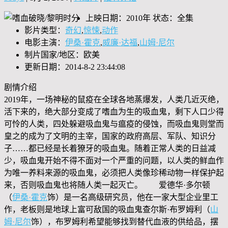
上映日期：2010年 状态：全集
影片类型：
奇幻
,
惊悚
,
动作
电影主演：
伊桑·霍克
,
威廉·达福
,
山姆·尼尔
制片国家/地区：欧美
更新日期：2014-8-2 23:44:08
剧情介绍
2019年，一场神秘的鼠疫在全球各地蒸爆发，人类几近灭绝，
活下来的，绝大部分变成了嗜血为生的吸血鬼，剩下人口少得
可怜的人类，四处躲避吸血鬼与瘟疫的侵蚀，而吸血鬼则堂而
皇之的成为了文明的主宰，国家的政府高层、军队、知识分
子……都已经是长着獠牙的吸血鬼。随着正常人类的日益减
少，吸血鬼开始不得不面对一个严重的问题，以人类的鲜血作
为唯一养料来源的吸血鬼，必须把人类像珍稀动物一样保护起
来，否则吸血鬼也将随人类一起灭亡。 爱德华·多尔顿
（
伊桑·霍克
饰）是一名高级研究员，他在一家大型企业里工
作，老板则是地球上富可敌国的吸血鬼查尔斯·布罗姆利（
山
姆·尼尔
饰），布罗姆利希望能够找到替代血液的供给品，摆