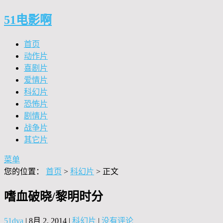
51电影啊
首页
动作片
喜剧片
爱情片
科幻片
恐怖片
剧情片
战争片
其它片
菜单
您的位置：
首页
>
科幻片
> 正文
嗜血破晓/黎明时分
51dya
|
8月 2, 2014
|
科幻片
|
没有评论