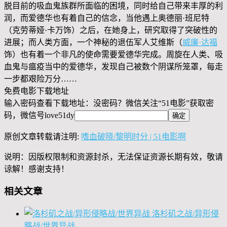
脱目前的吸血鬼族群所面临的困境，同时给自己带来丰厚的利
润，而爱德华也有着自己的信念，当他遇上奥德丽·班尼特
（克劳蒂娅·卡万饰）之后，在她身上，研究取得了突破性的
进展；而人类方面，一个神秘的退伍军人艾维斯（
威廉·达福
饰）也有着一个非凡的使命需要爱德华完成。周旋在人类、吸
血鬼与瘟疫当中的爱德华，发现自己被数个阴谋所笼罩，每走
一步都艰险万分……
免费电影下载地址
输入密码查看下载地址：没密码？微信关注“
51电影
”获取密
码，微信号
love51dy
原创文章转载请注明:
嗜血破晓/黎明时分 | 51电影啊
说明：因版权限制和资源封杀，无法保证资源长期有效，敬请
谅解！感谢支持！
相关文章
洛杉矶之战/异形侵
略战/世界异战