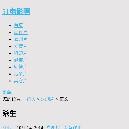
51电影啊
首页
动作片
喜剧片
爱情片
科幻片
恐怖片
剧情片
战争片
其它片
菜单
您的位置：
首页
>
喜剧片
> 正文
杀生
51dya
|
10月 24, 2014
|
喜剧片
|
没有评论