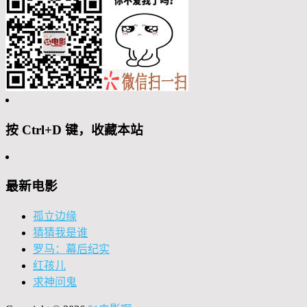
按 Ctrl+D 键，收藏本站
最新电影
孤立边缘
猜猜我是谁
罗马：幕后纪实
红孩儿
求神问鬼