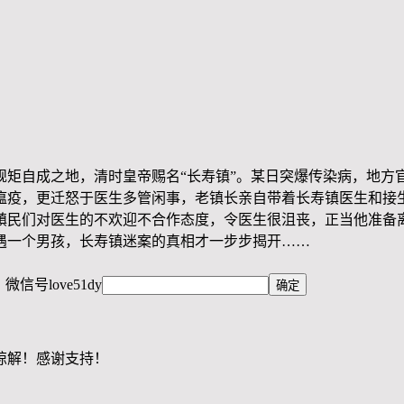
规矩自成之地，清时皇帝赐名“长寿镇”。某日突爆传染病，地方
瘟疫，更迁怒于医生多管闲事，老镇长亲自带着长寿镇医生和接
镇民们对医生的不欢迎不合作态度，令医生很沮丧，正当他准备
遇一个男孩，长寿镇迷案的真相才一步步揭开……
，微信号
love51dy
谅解！感谢支持！