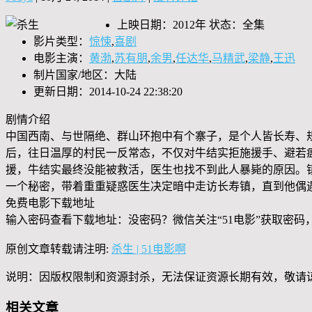
上映日期：2012年 状态：全集
影片类型：
惊悚
,
喜剧
电影主演：
黄渤
,
苏有朋
,
余男
,
任达华
,
马精武
,
梁静
,
王迅
制片国家/地区：大陆
更新日期：2014-10-24 22:38:20
剧情介绍
中国西南、与世隔绝、群山环抱中有个寨子，是个人皆长寿、
后，往日温厚的村民一反常态，不仅对牛结实拒施援手、避若
援，牛结实最终没能被救活，医生也找不到此人暴毙的原因。
一个秘密，带着重重疑惑医生决定暗中走访长寿镇，直到他偶
免费电影下载地址
输入密码查看下载地址：没密码？微信关注“
51电影
”获取密码
原创文章转载请注明:
杀生 | 51电影啊
说明：因版权限制和资源封杀，无法保证资源长期有效，敬请
相关文章