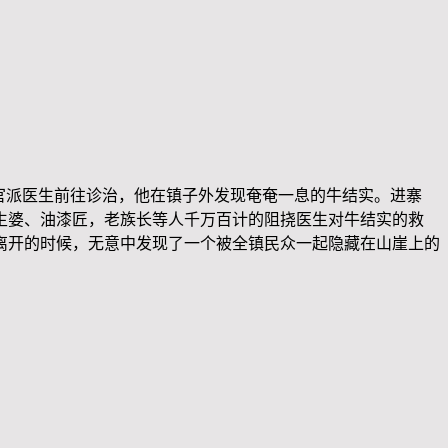
官派医生前往诊治，他在镇子外发现奄奄一息的牛结实。进寨
生婆、油漆匠，老族长等人千万百计的阻挠医生对牛结实的救
离开的时候，无意中发现了一个被全镇民众一起隐藏在山崖上的