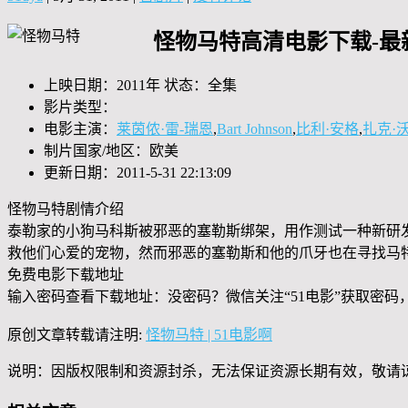
怪物马特高清电影下载-最
上映日期：2011年 状态：全集
影片类型：
电影主演：
莱茵侬·雷-瑞恩
,
Bart Johnson
,
比利·安格
,
扎克·
制片国家/地区：欧美
更新日期：2011-5-31 22:13:09
怪物马特剧情介绍
泰勒家的小狗马科斯被邪恶的塞勒斯绑架，用作测试一种新研
救他们心爱的宠物，然而邪恶的塞勒斯和他的爪牙也在寻找马
免费电影下载地址
输入密码查看下载地址：没密码？微信关注“
51电影
”获取密码
原创文章转载请注明:
怪物马特 | 51电影啊
说明：因版权限制和资源封杀，无法保证资源长期有效，敬请