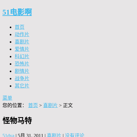
51电影啊
首页
动作片
喜剧片
爱情片
科幻片
恐怖片
剧情片
战争片
其它片
菜单
您的位置：
首页
>
喜剧片
> 正文
怪物马特
51dya
|
5月 31, 2011
|
喜剧片
|
没有评论