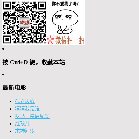
按 Ctrl+D 键，收藏本站
最新电影
孤立边缘
猜猜我是谁
罗马：幕后纪实
红孩儿
求神问鬼