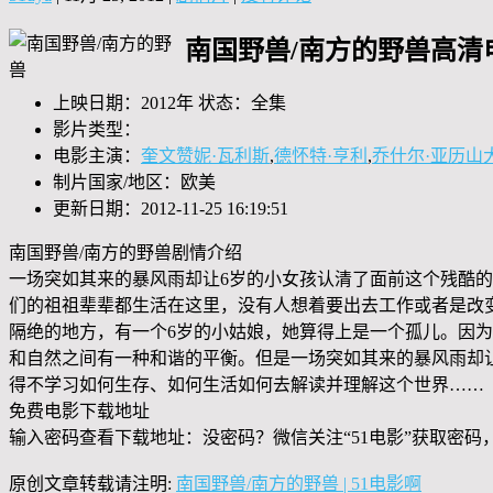
南国野兽/南方的野兽高清
上映日期：2012年 状态：全集
影片类型：
电影主演：
奎文赞妮·瓦利斯
,
德怀特·亨利
,
乔什尔·亚历山
制片国家/地区：欧美
更新日期：2012-11-25 16:19:51
南国野兽/南方的野兽剧情介绍
一场突如其来的暴风雨却让6岁的小女孩认清了面前这个残酷
们的祖祖辈辈都生活在这里，没有人想着要出去工作或者是改
隔绝的地方，有一个6岁的小姑娘，她算得上是一个孤儿。因
和自然之间有一种和谐的平衡。但是一场突如其来的暴风雨却
得不学习如何生存、如何生活如何去解读并理解这个世界……
免费电影下载地址
输入密码查看下载地址：没密码？微信关注“
51电影
”获取密码
原创文章转载请注明:
南国野兽/南方的野兽 | 51电影啊