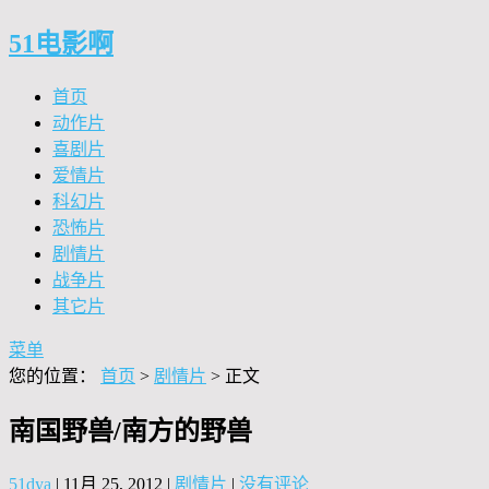
51电影啊
首页
动作片
喜剧片
爱情片
科幻片
恐怖片
剧情片
战争片
其它片
菜单
您的位置：
首页
>
剧情片
> 正文
南国野兽/南方的野兽
51dya
|
11月 25, 2012
|
剧情片
|
没有评论