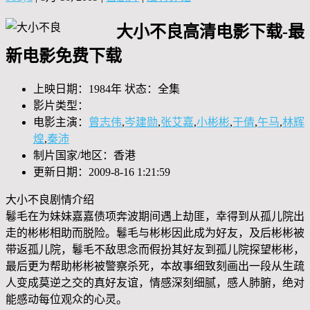
大小不良高清电影下载-最
新电影免费下载
上映日期：1984年 状态：全集
影片类型：
电影主演：
曾志伟
,
岑建勋
,
张艾嘉
,
小彬彬
,
于倩
,
午马
,
林辉
煌
,
秦沛
制片国家/地区：香港
更新日期：2009-8-16 1:21:59
大小不良剧情介绍
鬈毛在为妹妹嘉嘉债项奔波期间遇上劫匪，幸得到从孤儿院出
走的彬彬相助而脱险。鬈毛与彬彬因此成为好友，及后彬彬被
带返孤儿院，鬈毛不敌思念而假扮其好友到孤儿院探望彬彬，
最后更为帮助彬彬被警察杀死，本故事细致刻画出一段从生疏
人变成莫逆之交的真好友谊，情感深刻细腻，感人肺腑，绝对
能感动每位观众的心灵。