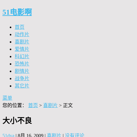
51电影啊
首页
动作片
喜剧片
爱情片
科幻片
恐怖片
剧情片
战争片
其它片
菜单
您的位置：
首页
>
喜剧片
> 正文
大小不良
51dya
|
8月 16, 2009
|
喜剧片
|
没有评论