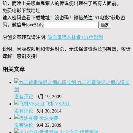
统，而晚上是吸血鬼猎人的传说便出现在了所有人面前。
免费电影下载地址
输入密码查看下载地址：没密码？微信关注“
51电影
”获取密
码，微信号
love51dy
原创文章转载请注明:
吸血鬼猎人林肯 | 51电影啊
说明：因版权限制和资源封杀，无法保证资源长期有效，敬请
谅解！感谢支持！
相关文章
九二神雕侠侣之痴心情长
剑
没有评论
|
9月 19, 2009
飞机VS火山
没有评论
|
5月 30, 2014
极速竞赛
没有评论
|
9月 22, 2009
火力全开/步步紧逼