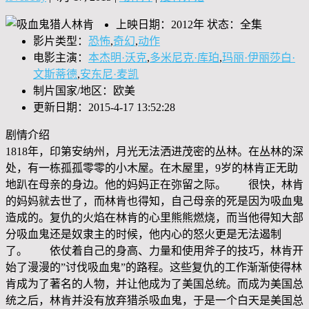
上映日期：2012年 状态：全集
影片类型：
恐怖
,
奇幻
,
动作
电影主演：
本杰明·沃克
,
多米尼克·库珀
,
玛丽·伊丽莎白·
文斯蒂德
,
安东尼·麦凯
制片国家/地区：欧美
更新日期：2015-4-17 13:52:28
剧情介绍
1818年，印第安纳州，月光无法洒进茂密的丛林。在丛林的深
处，有一栋孤孤零零的小木屋。在木屋里，9岁的林肯正无助
地趴在母亲的身边。他的妈妈正在弥留之际。 很快，林肯
的妈妈就去世了，而林肯也得知，自己母亲的死是因为吸血鬼
造成的。复仇的火焰在林肯的心里熊熊燃烧，而当他得知大部
分吸血鬼还是奴隶主的时候，他内心的怒火更是无法遏制
了。 依仗着自己的身高、力量和使用斧子的技巧，林肯开
始了漫漫的”讨伐吸血鬼”的路程。这些复仇的工作渐渐使得林
肯成为了著名的人物，并让他成为了美国总统。而成为美国总
统之后，林肯并没有放弃猎杀吸血鬼，于是一个白天是美国总