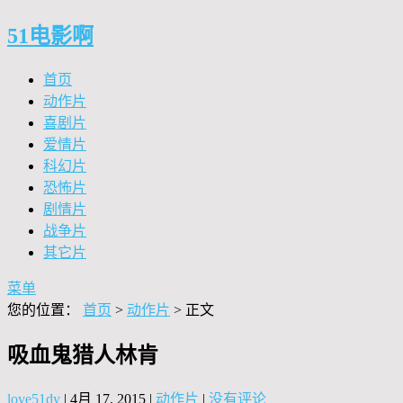
51电影啊
首页
动作片
喜剧片
爱情片
科幻片
恐怖片
剧情片
战争片
其它片
菜单
您的位置：
首页
>
动作片
> 正文
吸血鬼猎人林肯
love51dy
|
4月 17, 2015
|
动作片
|
没有评论