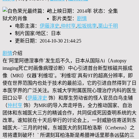
上映日期：2014年 状态：全集
影片类型：
剧情
电影主演：
伊藤淳史
,
仲村亨
,
松坂桃李
,
栗山千明
制片国家/地区：日本
更新日期：2014-10-30 21:44:25
剧情
介绍
在`阿里阿德涅事件`发生后不久，日本从国际Ai（Autopsy
imaging死亡时画像病理诊断）中心引进首台新型核磁共振成
像（MRI）仪器`利维坦`。`利维坦`具有9T的超高分辨率，即
使在世界范围内也处于技术的最前沿，它的引进自然得到了日
本医学界的广泛关注。东城大学附属医院心理治疗内科的医生
田口公平（
伊藤淳史
饰）和厚生劳动省的怪人官员白鸟圭辅
（
仲村亨
饰）为MRI的导入奔走呼告，全力推动国家、自治
团体和东城医大三方的精诚合作，共同促成死因查明系统的大
改革。谁知就在十天后举行的讨论会上，一封威胁信寄送到东
城医大– `三月的时候，东城医大的刻耳柏洛斯（Cerberus）之
塔将遭到破坏！` 所谓刻耳柏洛斯是希腊神话里那条凶猛的三