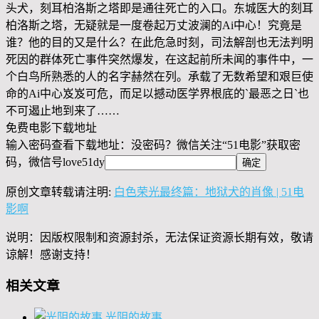
头犬，刻耳柏洛斯之塔即是通往死亡的入口。东城医大的刻耳
柏洛斯之塔，无疑就是一度卷起万丈波澜的Ai中心！究竟是
谁？他的目的又是什么？在此危急时刻，司法解剖也无法判明
死因的群体死亡事件突然爆发，在这起前所未闻的事件中，一
个白鸟所熟悉的人的名字赫然在列。承载了无数希望和艰巨使
命的Ai中心岌岌可危，而足以撼动医学界根底的`最恶之日`也
不可遏止地到来了……
免费电影下载地址
输入密码查看下载地址：没密码？微信关注“
51电影
”获取密
码，微信号
love51dy
原创文章转载请注明:
白色荣光最终篇：地狱犬的肖像 | 51电
影啊
说明：因版权限制和资源封杀，无法保证资源长期有效，敬请
谅解！感谢支持！
相关文章
光阴的故事