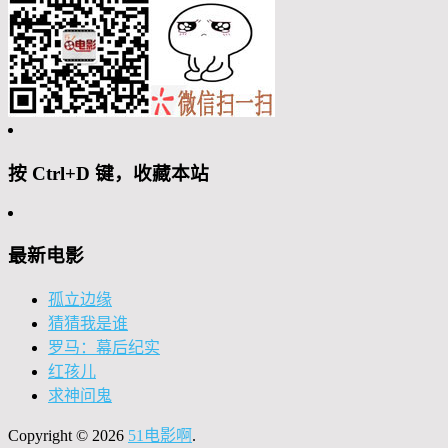
按 Ctrl+D 键，收藏本站
最新电影
孤立边缘
猜猜我是谁
罗马：幕后纪实
红孩儿
求神问鬼
Copyright © 2026
51电影啊
.