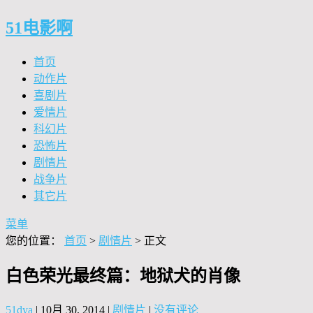
51电影啊
首页
动作片
喜剧片
爱情片
科幻片
恐怖片
剧情片
战争片
其它片
菜单
您的位置：
首页
>
剧情片
> 正文
白色荣光最终篇：地狱犬的肖像
51dya
|
10月 30, 2014
|
剧情片
|
没有评论