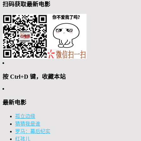
扫码获取最新电影
按 Ctrl+D 键，收藏本站
最新电影
孤立边缘
猜猜我是谁
罗马：幕后纪实
红孩儿