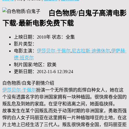
白色物质/白鬼子高清电影
下载-最新电影免费下载
上映日期：2010年 状态：全集
影片类型：
电影主演：
伊莎贝尔·于佩尔
,
尼古拉斯·迪佛休尔
,
伊萨赫·
德·班克尔
制片国家/地区：欧美
更新日期：2012-11-6 12:39:24
白色物质/白鬼子剧情介绍
伊莎贝尔·于佩尔
扮演一个无所畏惧的彪悍白种女人，她在这
个没有透露名字的非洲国家拥有一块种植园。很快席卷全国的
叛乱危及到她的家庭。在坚守和逃离之间，她面临抉择。
故事发生在某个因叛乱而处于动荡时期的非洲国家，勇敢而强
悍的白人女子玛丽亚在这里拥有一片种植咖啡豆的土地，在这
片土地上已经生活了三代人。叛乱很快席卷全国，但玛丽亚拒