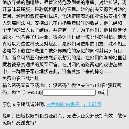
绝放弃她的咖啡地，尽管这将危及到她的家庭。对她拉说，离
开意味着屈服，是软弱和胆怯的表现。她的前夫安德烈对她的
盲目、顽固和傲慢感到忧虑，他决定瞒着玛丽亚偷偷安排全家
人逃离回法国。安德烈已不再指望着咖啡的收益，他已经和一
个年轻的黑人女子结婚，并育有一子，为了他们，他甘愿赴汤
蹈火。他背弃了玛丽亚，将命运托付给一位邻村的村长。他天
真地以为这位村长反对叛乱，是他们可依附的朋友，殊不知后
者电影下载在拯救这个被外界隔绝的家庭的同时其实另有目
的。而令玛丽亚和安德烈都没想到的是，在他们的咖啡地里就
藏着被悬赏通缉的叛军军官。在封闭的道路两边的茂密丛林
中，一群童子军正埋伏在此，准备着接下来的掠夺……
免费电影下载地址
输入密码查看下载地址：没密码？微信关注“
51电影
”获取密
码，微信号
love51dy
原创文章转载请注明:
白色物质/白鬼子 | 51电影啊
说明：因版权限制和资源封杀，无法保证资源长期有效，敬请
谅解！感谢支持！