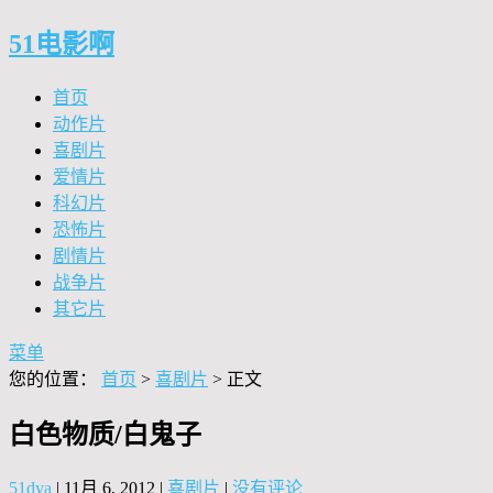
51电影啊
首页
动作片
喜剧片
爱情片
科幻片
恐怖片
剧情片
战争片
其它片
菜单
您的位置：
首页
>
喜剧片
> 正文
白色物质/白鬼子
51dya
|
11月 6, 2012
|
喜剧片
|
没有评论