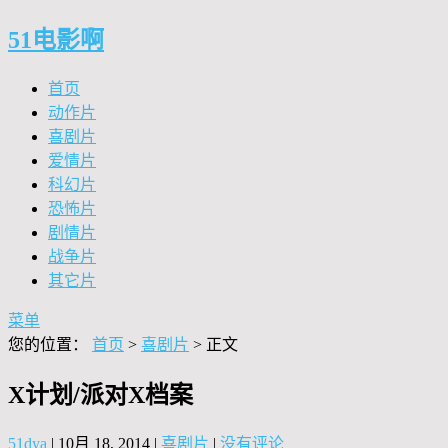
51电影啊
首页
动作片
喜剧片
爱情片
科幻片
恐怖片
剧情片
战争片
其它片
菜单
您的位置：
首页
>
喜剧片
> 正文
X计划/派对X档案
51dya
|
10月 18, 2014
|
喜剧片
|
没有评论