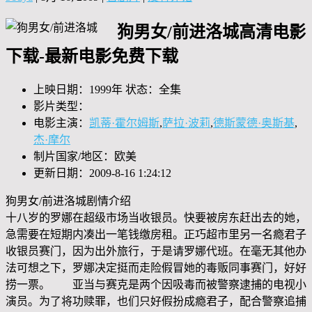
狗男女/前进洛城高清电影
下载-最新电影免费下载
上映日期：1999年 状态：全集
影片类型：
电影主演：
凯蒂·霍尔姆斯
,
萨拉·波莉
,
德斯蒙德·奥斯基
,
杰·摩尔
制片国家/地区：欧美
更新日期：2009-8-16 1:24:12
狗男女/前进洛城剧情介绍
十八岁的罗娜在超级市场当收银员。快要被房东赶出去的她，
急需要在短期内凑出一笔钱缴房租。正巧超市里另一名瘾君子
收银员赛门，因为出外旅行，于是请罗娜代班。在毫无其他办
法可想之下，罗娜决定挺而走险假冒她的毒贩同事赛门，好好
捞一票。 亚当与赛克是两个因吸毒而被警察逮捕的电视小
演员。为了将功赎罪，也们只好假扮成瘾君子，配合警察追捕