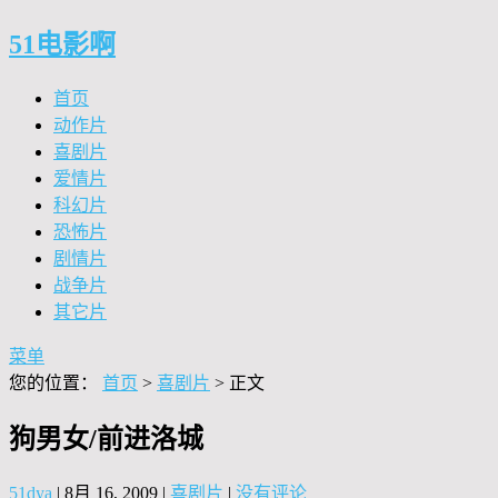
51电影啊
首页
动作片
喜剧片
爱情片
科幻片
恐怖片
剧情片
战争片
其它片
菜单
您的位置：
首页
>
喜剧片
> 正文
狗男女/前进洛城
51dya
|
8月 16, 2009
|
喜剧片
|
没有评论