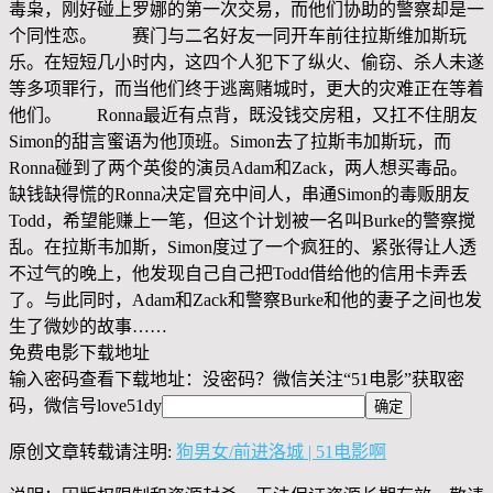
毒枭，刚好碰上罗娜的第一次交易，而他们协助的警察却是一
个同性恋。 赛门与二名好友一同开车前往拉斯维加斯玩
乐。在短短几小时内，这四个人犯下了纵火、偷窃、杀人未遂
等多项罪行，而当他们终于逃离赌城时，更大的灾难正在等着
他们。 Ronna最近有点背，既没钱交房租，又扛不住朋友
Simon的甜言蜜语为他顶班。Simon去了拉斯韦加斯玩，而
Ronna碰到了两个英俊的演员Adam和Zack，两人想买毒品。
缺钱缺得慌的Ronna决定冒充中间人，串通Simon的毒贩朋友
Todd，希望能赚上一笔，但这个计划被一名叫Burke的警察搅
乱。在拉斯韦加斯，Simon度过了一个疯狂的、紧张得让人透
不过气的晚上，他发现自己自己把Todd借给他的信用卡弄丢
了。与此同时，Adam和Zack和警察Burke和他的妻子之间也发
生了微妙的故事……
免费电影下载地址
输入密码查看下载地址：没密码？微信关注“
51电影
”获取密
码，微信号
love51dy
原创文章转载请注明:
狗男女/前进洛城 | 51电影啊