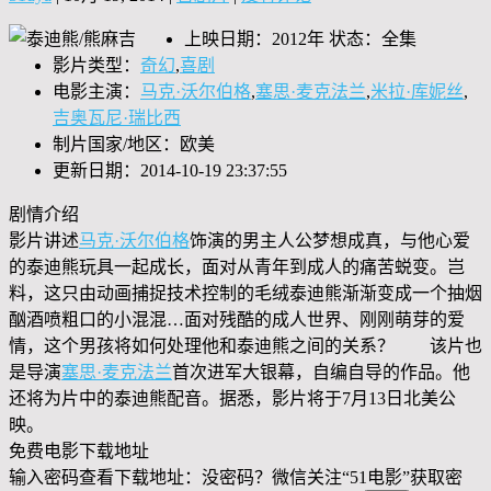
上映日期：2012年 状态：全集
影片类型：
奇幻
,
喜剧
电影主演：
马克·沃尔伯格
,
塞思·麦克法兰
,
米拉·库妮丝
,
吉奥瓦尼·瑞比西
制片国家/地区：欧美
更新日期：2014-10-19 23:37:55
剧情介绍
影片讲述
马克·沃尔伯格
饰演的男主人公梦想成真，与他心爱
的泰迪熊玩具一起成长，面对从青年到成人的痛苦蜕变。岂
料，这只由动画捕捉技术控制的毛绒泰迪熊渐渐变成一个抽烟
酗酒喷粗口的小混混…面对残酷的成人世界、刚刚萌芽的爱
情，这个男孩将如何处理他和泰迪熊之间的关系？ 该片也
是导演
塞思·麦克法兰
首次进军大银幕，自编自导的作品。他
还将为片中的泰迪熊配音。据悉，影片将于7月13日北美公
映。
免费电影下载地址
输入密码查看下载地址：没密码？微信关注“
51电影
”获取密