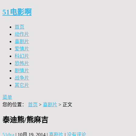
51电影啊
首页
动作片
喜剧片
爱情片
科幻片
恐怖片
剧情片
战争片
其它片
菜单
您的位置：
首页
>
喜剧片
> 正文
泰迪熊/熊麻吉
51dya
|
10月 19, 2014
|
喜剧片
|
没有评论